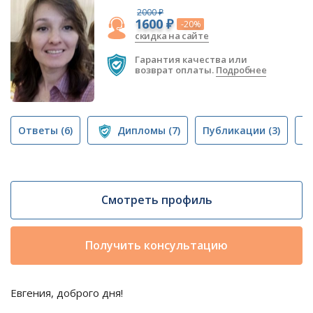
2000 ₽
1600 ₽
-20%
скидка на сайте
Гарантия качества или
возврат оплаты.
Подробнее
Ответы
(6)
Дипломы
(7)
Публикации
(3)
Т
Смотреть профиль
Получить консультацию
Евгения, доброго дня!