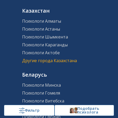
Казахстан
Психологи Алматы
Психологи Астаны
Психологи Шымкента
Психологи Караганды
Психологи Актобе
Другие города Казахстана
Беларусь
Психологи Минска
Психологи Гомеля
Психологи Витебска
Подобрать
Психологи Могилева
Фильтр
психолога
Психологи Гродно