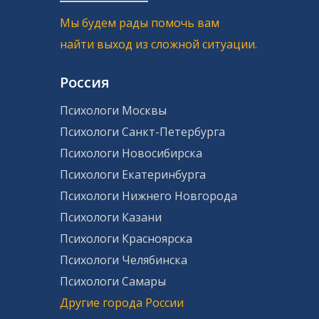
Мы всегда на стороне клиента. Если вы остались
недовольны консультацией, мы бесплатно
Мы будем рады помочь вам
подберем другого специалиста или вернем деньги.
найти выход из сложной ситуации.
Мы проверяем всех наших специалистов, чтобы вы
могли обратиться за консультацией с уверенностью
Россия
в качестве услуги.
Психологи Москвы
Психологи Санкт-Петербурга
Психологи Новосибирска
Психологи Екатеринбурга
Психологи Нижнего Новгорода
Психологи Казани
Психологи Красноярска
Психологи Челябинска
Психологи Самары
Другие города России