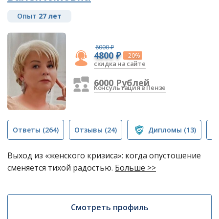
Опыт
27 лет
6000 ₽
4800 ₽
-20%
скидка на сайте
6000 Рублей
Консультация в Пензе
Ответы
(264)
Отзывы
(24)
Дипломы
(13)
П
Выход из «женского кризиса»: когда опустошение
сменяется тихой радостью.
Больше >>
Смотреть профиль