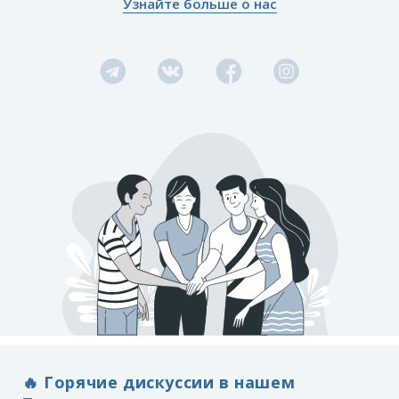
Узнайте больше о нас
прямо сейчас!
Тренер
. Подходят для проработки проблем в
бизнесе и личных отношениях.
Консультант.
Его можно выбрать для одной или
двух очных или онлайн встреч.
Психодиагност.
Проведет комплексную
диагностику и подбор методов для дальнейшей
работы.
Сексолог.
С интимным вопросом только к нему.
Семейный.
Идем к нему в случае трудностей в
семье.
🔥 Горячие дискуссии в нашем