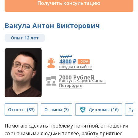
Получить консультацию
Вакула Антон Викторович
Опыт
12 лет
6000 ₽
4800 ₽
-20%
скидка на сайте
7000 Рублей
Консультация в Санкт-
Петербурге
Ответы
(83)
Отзывы
(3)
Дипломы
(16)
Пуб
Помогаю сделать проблему понятной, отношения
со значимыми людьми теплее, работу приятнее.