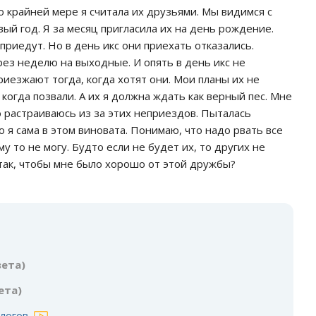
По крайней мере я считала их друзьями. Мы видимся с
вый год. Я за месяц пригласила их на день рождение.
 приедут. Но в день икс они приехать отказались.
ез неделю на выходные. И опять в день икс не
риезжают тогда, когда хотят они. Мои планы их не
когда позвали. А их я должна ждать как верный пес. Мне
о растраиваюсь из за этих неприездов. Пыталась
о я сама в этом виновата. Понимаю, что надо рвать все
му то не могу. Будто если не будет их, то других не
 так, чтобы мне было хорошо от этой дружбы?
:
вета)
ета)
логов