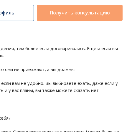
офиль
Получить консультацию
дения, тем более если договаривались. Еще и если вы
ик.
что они не приезжают, а вы должны.
если вам не удобно. Вы выбираете ехать, даже если у
ь и у вас планы, вы также можете сказать нет.
себя?
 всех. Скорее всего связано с детством. Может было не