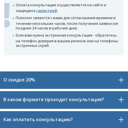
Оплата консультации осуществляется на сайте и
защищена
гарантией
.
Психолог свяжется с вами для согласования времени в
течении нескольких часов, после получения заявки (не
позднее 24 часов в рабочие дни).
Если вам нужна экстренная консультация - обратитесь
на телефон доверия в вашем регионе или на телефоны
экстренных служб.
О скидке 20%
В каком формате проходит консультация?
При записи через сайт вы получаете скидку 20% на
первую консультацию.
Также вы получаете гарантию от сайта: если
Как оплатить консультацию?
Консультация проходит в формате видео-общения,
психолог вам не подойдёт, вы сможете выбрать
который считается одним из самых результативных