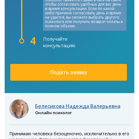
чтобы согласовать удобные для вас день
и время консультации. Если по какой-
либо причине согласовать день и время
не удастся, вы сможете выбрать другого
психолога или получить возврат оплаты в
полном объеме.
4
Получайте
консультацию
Подать заявку
Белесикова Надежда Валерьевна
Онлайн психолог
Принимаю человека безоценочно, исключительно в его