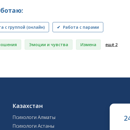
аботаю:
та с группой (онлайн)
✔ Работа с парами
ношения
Эмоции и чувства
Измена
ещё 2
Казахстан
2
Психологи Алматы
Психологи Астаны