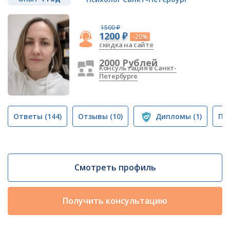
1500 ₽
1200 ₽
-20%
скидка на сайте
2000 Рублей
Консультация в Санкт-
Петербурге
Ответы
(144)
Отзывы
(10)
Дипломы
(1)
Пу
Смотреть профиль
Получить консультацию