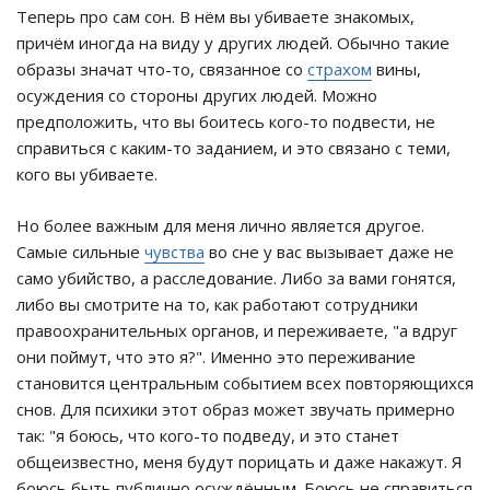
Теперь про сам сон. В нём вы убиваете знакомых,
причём иногда на виду у других людей. Обычно такие
образы значат что-то, связанное со
страхом
вины,
осуждения со стороны других людей. Можно
предположить, что вы боитесь кого-то подвести, не
справиться с каким-то заданием, и это связано с теми,
кого вы убиваете.
Но более важным для меня лично является другое.
Самые сильные
чувства
во сне у вас вызывает даже не
само убийство, а расследование. Либо за вами гонятся,
либо вы смотрите на то, как работают сотрудники
правоохранительных органов, и переживаете, "а вдруг
они поймут, что это я?". Именно это переживание
становится центральным событием всех повторяющихся
снов. Для психики этот образ может звучать примерно
так: "я боюсь, что кого-то подведу, и это станет
общеизвестно, меня будут порицать и даже накажут. Я
боюсь быть публично осуждённым. Боюсь не справиться