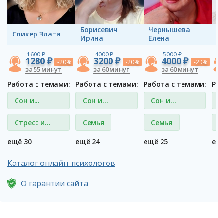
Борисевич
Чернышева
Спикер Злата
Ирина
Елена
1600 ₽
4000 ₽
5000 ₽
1280 ₽
3200 ₽
4000 ₽
-20%
-20%
-20%
за 55 минут
за 60 минут
за 60 минут
Работа с темами:
Работа с темами:
Работа с темами:
Р
Сон и
Сон и
Сон и
сновидения
сновидения
сновидения
Стресс и
Семья
Семья
депрессия
ещё 30
ещё 24
ещё 25
е
Каталог онлайн-психологов
О гарантии сайта