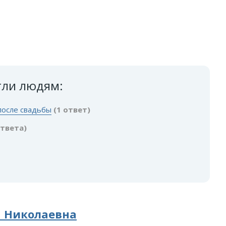
гли людям:
после свадьбы
(1 ответ)
ответа)
а Николаевна