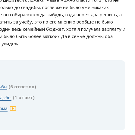
о мириться с ложью? Разве можно спасти того , кто не
только до свадьбы, после же не было уже никаких
е он собирался когда нибудь, года через два решить, а
латить за учебу, это по его мнению вообще не было
 один весь семейный бюджет, хотя я получала зарплату и
ли было быть более мягкой? Да в семье должны оба
 увидела.
:
дьбы
(6 ответов)
адьбы
(1 ответ)
дома