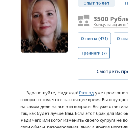
Опыт
16 лет
П
3500 Рубл
Консультация в 
Ответы
(471)
Отзы
Тренинги
(7)
Смотреть пр
Здравствуйте, Надежда!
Развод
уже произошел, 
говорит о том, что в настоящее время Вы ощущает
на самом деле на все эти вопросы Вы уже ответили
так, как будет лучше Вам. Если этот брак для Вас 
Ради чего или кого? Изменить своего супруга не во
свои обиды, разочарования, вину и другие негати