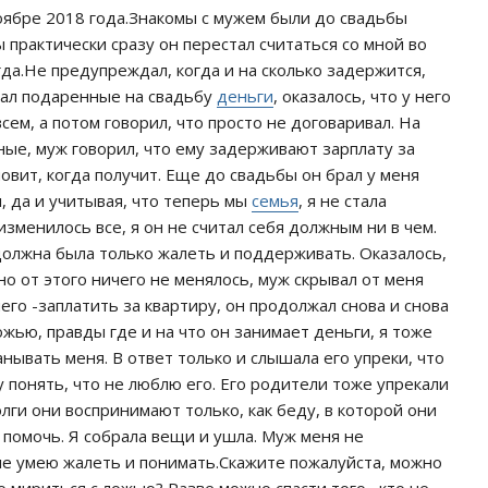
оябре 2018 года.Знакомы с мужем были до свадьбы
ы практически сразу он перестал считаться со мной во
да.Не предупреждал, когда и на сколько задержится,
брал подаренные на свадьбу
деньги
, оказалось, что у него
сем, а потом говорил, что просто не договаривал. На
ные, муж говорил, что ему задерживают зарплату за
новит, когда получит. Еще до свадьбы он брал у меня
, да и учитывая, что теперь мы
семья
, я не стала
изменилось все, я он не считал себя должным ни в чем.
 должна была только жалеть и поддерживать. Оказалось,
но от этого ничего не менялось, муж скрывал от меня
его -заплатить за квартиру, он продолжал снова и снова
ожью, правды где и на что он занимает деньги, я тоже
анывать меня. В ответ только и слышала его упреки, что
у понять, что не люблю его. Его родители тоже упрекали
долги они воспринимают только, как беду, в которой они
 помочь. Я собрала вещи и ушла. Муж меня не
 не умею жалеть и понимать.Скажите пожалуйста, можно