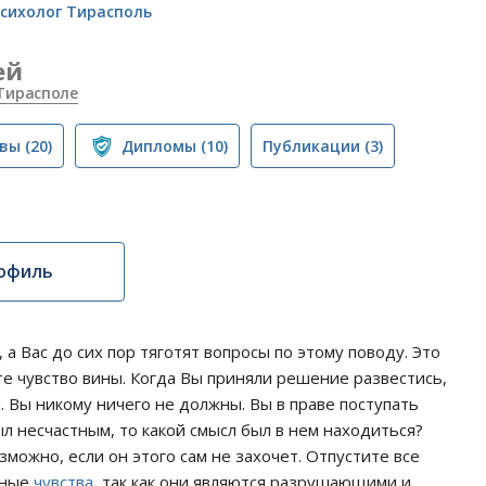
сихолог Тирасполь
ей
Тирасполе
вы
(20)
Дипломы
(10)
Публикации
(3)
офиль
а Вас до сих пор тяготят вопросы по этому поводу. Это
е чувство вины. Когда Вы приняли решение развестись,
. Вы никому ничего не должны. Вы в праве поступать
был несчастным, то какой смысл был в нем находиться?
зможно, если он этого сам не захочет. Отпустите все
вные
чувства
, так как они являются разрушающими и