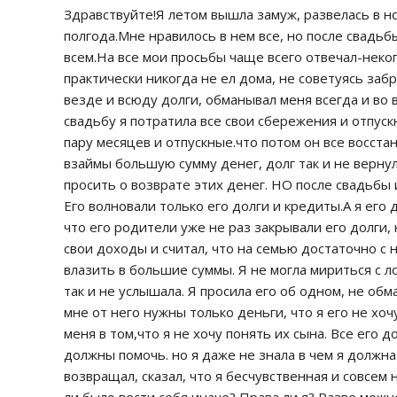
Здравствуйте!Я летом вышла замуж, развелась в н
полгода.Мне нравилось в нем все, но после свадьб
всем.На все мои просьбы чаще всего отвечал-неког
практически никогда не ел дома, не советуясь за
везде и всюду долги, обманывал меня всегда и во в
свадьбу я потратила все свои сбережения и отпуск
пару месяцев и отпускные.что потом он все восста
взаймы большую сумму денег, долг так и не вернул
просить о возврате этих денег. НО после свадьбы 
Его волновали только его долги и кредиты.А я его
что его родители уже не раз закрывали его долги, 
свои доходы и считал, что на семью достаточно с н
влазить в большие суммы. Я не могла мириться с л
так и не услышала. Я просила его об одном, не обм
мне от него нужны только деньги, что я его не хоч
меня в том,что я не хочу понять их сына. Все его 
должны помочь. но я даже не знала в чем я должна
возвращал, сказал, что я бесчувственная и совсем