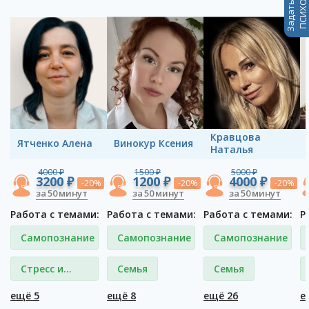
Кравцова
Ятченко Aлена
Винокур Ксения
Наталья
4000 ₽
1500 ₽
5000 ₽
3200 ₽
1200 ₽
4000 ₽
-20%
-20%
-20%
за 50 минут
за 50 минут
за 50 минут
Работа с темами:
Работа с темами:
Работа с темами:
Р
Самопознание
Самопознание
Самопознание
Стресс и
Семья
Семья
депрессия
ещё 5
ещё 8
ещё 26
е