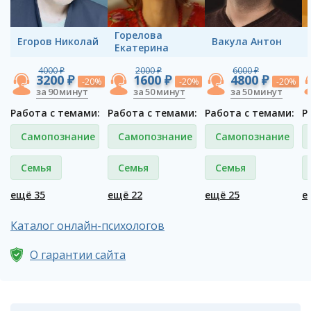
Горелова
Егоров Николай
Вакула Антон
Екатерина
4000 ₽
2000 ₽
6000 ₽
3200 ₽
1600 ₽
4800 ₽
-20%
-20%
-20%
за 90 минут
за 50 минут
за 50 минут
Работа с темами:
Работа с темами:
Работа с темами:
Р
Самопознание
Самопознание
Самопознание
Семья
Семья
Семья
ещё 35
ещё 22
ещё 25
е
Каталог онлайн-психологов
О гарантии сайта