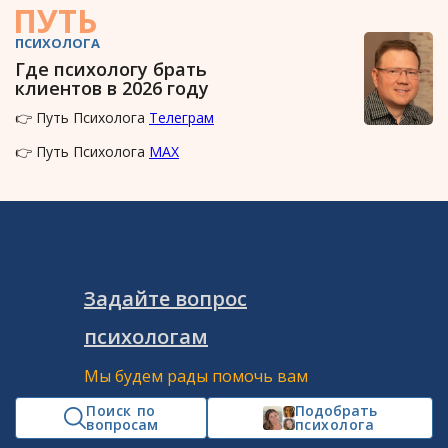
ПУТЬ
ПСИХОЛОГА
Где психологу брать
клиентов в 2026 году
👉 Путь Психолога
Телеграм
👉 Путь Психолога
MAX
Задайте вопрос
психологам
Мы будем рады помочь вам
найти выход из сложной ситуации.
Поиск по
Подобрать
вопросам
психолога