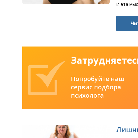
И эта мыс
Чи
Затрудняетес
Попробуйте наш
сервис подбора
психолога
Лишни