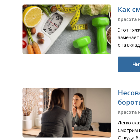
Как с
Красота 
Этот тяж
замечает 
она вклад
Чи
Несов
борот
Красота 
Легко ска
Смотрим 
Откуда бе