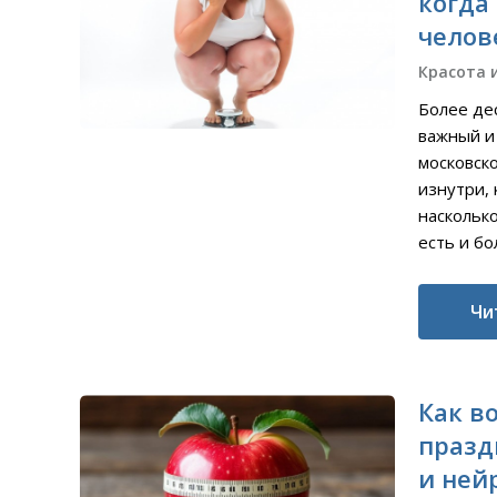
когда
челов
Красота 
Более де
важный и
московск
изнутри, 
наскольк
есть и бо
Чи
Как в
празд
и ней