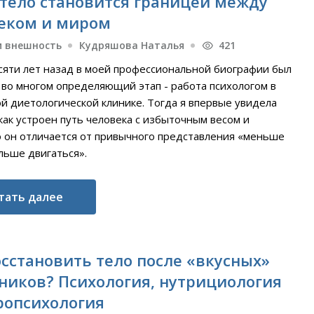
 тело становится границей между
еком и миром
и внешность
Кудряшова Наталья
421
сяти лет назад в моей профессиональной биографии был
 во многом определяющий этап - работа психологом в
ой диетологической клинике. Тогда я впервые увидела
как устроен путь человека с избыточным весом и
о он отличается от привычного представления «меньше
льше двигаться».
тать далее
осстановить тело после «вкусных»
ников? Психология, нутрициология
ропсихология