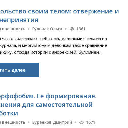
ольство своим телом: отвержение и
 непринятия
и внешность
Гульчак Ольга
1361
часто сравнивают себя с «идеальными» телами на
журнала, и многим юным девочкам такое сравнение
ихику, отсюда истории с анорексией, булимией...
тать далее
рфофобия. Её формирование.
нения для самостоятельной
ботки
и внешность
Буренков Дмитрий
1671