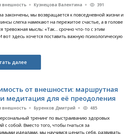
и внешность
Кузнецова Валентина
391
а закончены, мы возвращается к повседневной жизни и
инсы слегка намекают на пережитое счастье, а в голове
я тревожная мысль: «Так… срочно что-то с этим
И вот здесь хочется поставить важную психологическую
тать далее
имость от внешности: маршрутная
 и медитация для её преодоления
и внешность
Буренков Дмитрий
485
персональный тренинг по выстраиванию здоровых
 с собой. Вместо того, чтобы гнаться за
имыми идеалами, мы научимся ценить себя, развивать