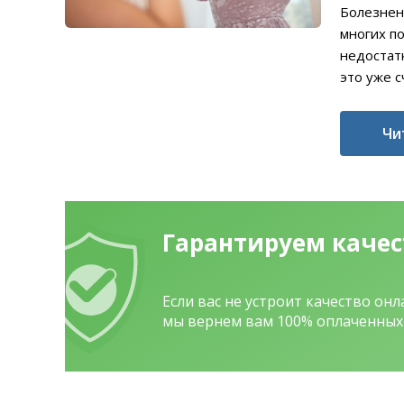
Болезнен
многих по
недостат
это уже с
Чи
Гарантируем каче
Если вас не устроит качество он
мы вернем вам 100% оплаченных 