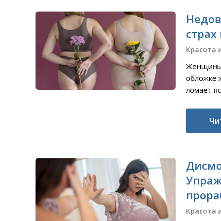
Недов
страх
Красота 
Женщины 
обложке 
ломает пс
Чи
Дисмо
Упраж
прора
Красота 