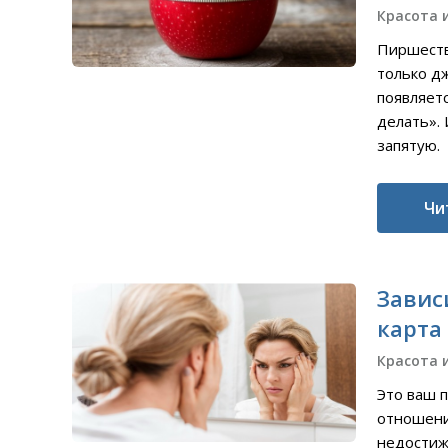
Красота 
Пиршеств
только дж
появляетс
делать». 
запятую.
Чи
Завис
карта
Красота 
Это ваш 
отношений
недостиж