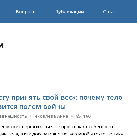
Вопросы
Публикации
О нас
и
огу принять свой вес»: почему тело
вится полем войны
и внешность
Яковлева Анна
160
ес может переживаться не просто как особенность
ии тела, а как доказательство: «со мной что-то не так».