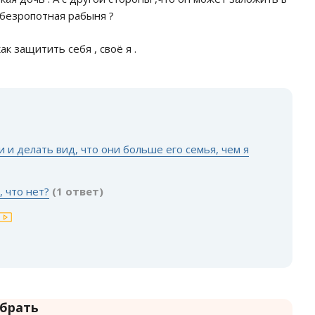
 безропотная рабыня ?
к защитить себя , своё я .
:
 и делать вид, что они больше его семья, чем я
 что нет?
(1 ответ)
 брать