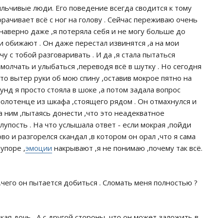
пыльчивые люди. Его поведение всегда сводится к тому
ворачивает всё с ног на голову . Сейчас переживаю очень
наверно даже ,я потеряла себя и не могу больше до
 и обижают . Он даже перестал извинятся ,а на мои
у с тобой разговаривать . И да ,я стала пытаться
молчать и улыбаться ,переводя всё в шутку . Но сегодня
сто вытер руки об мою спину ,оставив мокрое пятно на
кунд я просто стояла в шоке ,а потом задала вопрос
полотенце из шкафа ,стоящего рядом . Он отмахнулся и
а ним ,пытаясь донести ,что это неадекватное
лупость . На что услышала ответ - если мокрая ,пойди
во и разгорелся скандал ,в котором он орал ,что я сама
упоре ,
эмоции
накрывают ,я не понимаю ,почему так всё.
чего он пытается добиться . Сломать меня полностью ?
ая дочь . А с другой стороны ,что он может заложить в