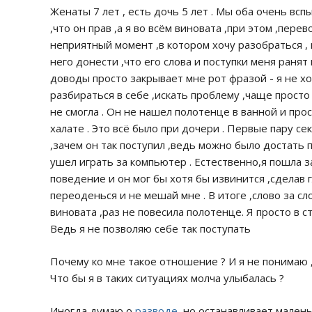
Женаты 7 лет , есть дочь 5 лет . Мы оба очень вс
,что он прав ,а я во всём виновата ,при этом ,пере
неприятный момент ,в котором хочу разобраться , 
него донести ,что его слова и поступки меня ранят
доводы просто закрывает мне рот фразой - я не хоч
разбираться в себе ,искать проблему ,чаще просто 
не смогла . Он не нашел полотенце в ванной и про
халате . Это всё было при дочери . Первые пару се
,зачем он так поступил ,ведь можно было достать 
ушел играть за компьютер . Естественно,я пошла з
поведение и он мог бы хотя бы извинится ,сделав г
переоденься и не мешай мне . В итоге ,слово за сло
виновата ,раз не повесила полотенце. Я просто в ст
Ведь я не позволяю себе так поступать
Почему ко мне такое отношение ? И я не понимаю ,
Что бы я в таких ситуациях молча улыбалась ?
Иногда думаю о
разводе
,но останавливает маленьк