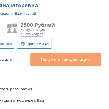
яна Игоревна
сихолог Бахчисарай
2500 Рублей
Консультация
в Бахчисарае
вы
(63)
Дипломы
(8)
офиль
Получить консультацию
етесь разобраться.
аницы и отношение к Вам.