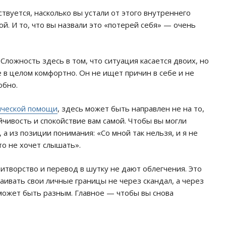
твуется, насколько вы устали от этого внутреннего
й. И то, что вы назвали это «потерей себя» — очень
Сложность здесь в том, что ситуация касается двоих, но
е в целом комфортно. Он не ищет причин в себе и не
обно.
ической помощи
, здесь может быть направлен не на то,
йчивость и спокойствие вам самой. Чтобы вы могли
 а из позиции понимания: «Со мной так нельзя, и я не
то не хочет слышать».
итворство и перевод в шутку не дают облегчения. Это
аивать свои личные границы не через скандал, а через
может быть разным. Главное — чтобы вы снова