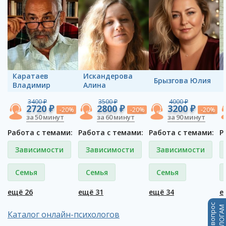
Каратаев
Искандерова
Брызгова Юлия
Владимир
Алина
3400 ₽
3500 ₽
4000 ₽
2720 ₽
2800 ₽
3200 ₽
-20%
-20%
-20%
за 50 минут
за 60 минут
за 90 минут
Работа с темами:
Работа с темами:
Работа с темами:
Р
Зависимости
Зависимости
Зависимости
Семья
Семья
Семья
ещё 26
ещё 31
ещё 34
е
Каталог онлайн-психологов