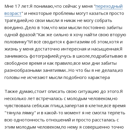
Мне 17 лет.Я понимаю,что сейчас у меня "
переходный
возраст
" и некоторые проблемы могут казаться просто
трагедией,но свои мысли я никак не могу собрать
воедино..Дело в том,что мои мысли постоянно забиты
одной фразой:"Как же сильно я хочу найти свою вторую
половинку"!И всё сводится к фантазиям об этом,хотя и
жизнь у меня достаточно интересная и насыщенная.Я
занимаюсь фотографией,учусь в школе,подрабатываю в
свободное время и как правило,все мои дни забиты
разнообразными занятиями...Но что бы я не делала,из
головы не исчезают мысли подобного характера
Также думаю,стоит описать свою ситуацию до этого.Я
несколько лет встречалась с молодым человеком,но
чувствовала себя,как птица,запертая в клетке,всё время
"тянула лямку" и в какой-то момент я не смогла терпеть
всю однотонность отношений и просто рассталась с
этим молодым человеком,по нему я совершенно точно