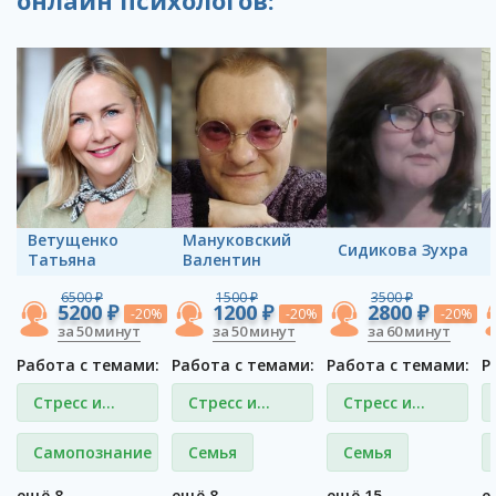
Ветущенко
Мануковский
Сидикова Зухра
Татьяна
Валентин
6500 ₽
1500 ₽
3500 ₽
5200 ₽
1200 ₽
2800 ₽
-20%
-20%
-20%
за 50 минут
за 50 минут
за 60 минут
Работа с темами:
Работа с темами:
Работа с темами:
Р
Стресс и
Стресс и
Стресс и
депрессия
депрессия
депрессия
Самопознание
Семья
Семья
ещё 8
ещё 8
ещё 15
е