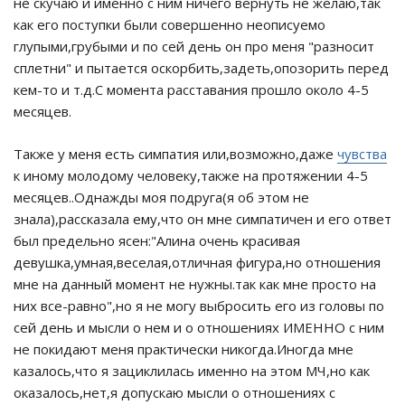
не скучаю и именно с ним ничего вернуть не желаю,так
как его поступки были совершенно неописуемо
глупыми,грубыми и по сей день он про меня "разносит
сплетни" и пытается оскорбить,задеть,опозорить перед
кем-то и т.д.С момента расставания прошло около 4-5
месяцев.
Также у меня есть симпатия или,возможно,даже
чувства
к иному молодому человеку,также на протяжении 4-5
месяцев..Однажды моя подруга(я об этом не
знала),рассказала ему,что он мне симпатичен и его ответ
был предельно ясен:"Алина очень красивая
девушка,умная,веселая,отличная фигура,но отношения
мне на данный момент не нужны.так как мне просто на
них все-равно",но я не могу выбросить его из головы по
сей день и мысли о нем и о отношениях ИМЕННО с ним
не покидают меня практически никогда.Иногда мне
казалось,что я зациклилась именно на этом МЧ,но как
оказалось,нет,я допускаю мысли о отношениях с