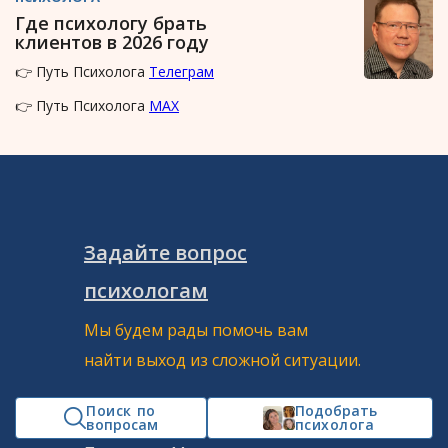
Где психологу брать
клиентов в 2026 году
👉 Путь Психолога
Телеграм
👉 Путь Психолога
MAX
Задайте вопрос
психологам
Мы будем рады помочь вам
найти выход из сложной ситуации.
Россия
Поиск по
Подобрать
вопросам
психолога