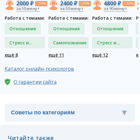
2000 ₽
2400 ₽
4800 ₽
-20%
-20%
-20%
за 50 минут
за 50 минут
за 90 минут
Работа с темами:
Работа с темами:
Работа с темами:
Р
Отношения
Отношения
Отношения
Стресс и
Самопознание
Стресс и
депрессия
депрессия
ещё 8
ещё 11
ещё 12
е
Каталог онлайн-психологов
О гарантии сайта
Читайте также