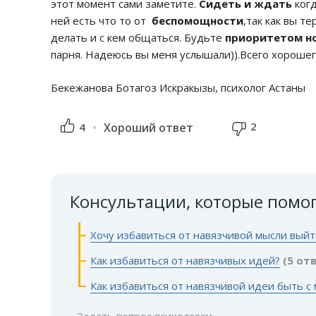
этот момент сами заметите.
Сидеть и ждать
когд
ней есть что то от
беспомощности
,так как вы т
делать и с кем общаться. Будьте
приоритетом но
парня. Надеюсь вы меня услышали)).Всего хорошег
Бекежанова Ботагоз Искракызы, психолог Астаны
2
4
Хороший ответ
Консультации, которые помо
Хочу избавиться от навязчивой мысли вый
Как избавиться от навязчивых идей?
(5 от
Как избавиться от навязчивой идеи быть с