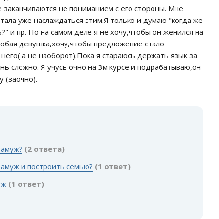
 заканчиваются не пониманием с его стороны. Мне
тала уже наслаждаться этим.Я только и думаю "когда же
?" и пр. Но на самом деле я не хочу,чтобы он женился на
 любая девушка,хочу,чтобы предложение стало
 него( а не наоборот).Пока я стараюсь держать язык за
нь сложно. Я учусь очно на 3м курсе и подрабатываю,он
 (заочно).
:
замуж?
(2 ответа)
замуж и построить семью?
(1 ответ)
уж
(1 ответ)