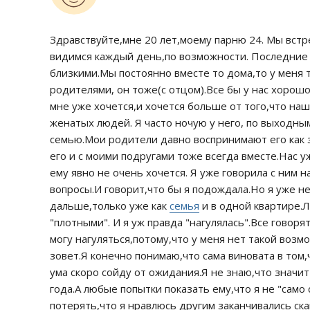
Здравствуйте,мне 20 лет,моему парню 24. Мы встре
видимся каждый день,по возможности. Последние 
близкими.Мы постоянно вместе то дома,то у меня 
родителями, он тоже(с отцом).Все бы у нас хорош
мне уже хочется,и хочется больше от того,что н
женатых людей. Я часто ночую у него, по выходным
семью.Мои родители давно воспринимают его как зя
его и с моими подругами тоже всегда вместе.Нас у
ему явно не очень хочется. Я уже говорила с ним н
вопросы.И говорит,что бы я подождала.Но я уже н
дальше,только уже как
семья
и в одной квартире.
"плотными". И я уж правда "нагулялась".Все говоря
могу нагуляться,потому,что у меня нет такой возмо
зовет.Я конечно понимаю,что сама виновата в том,ч
ума скоро сойду от ожидания.Я не знаю,что значит
года.А любые попытки показать ему,что я не "сам
потерять,что я нравлюсь другим заканчивались ск