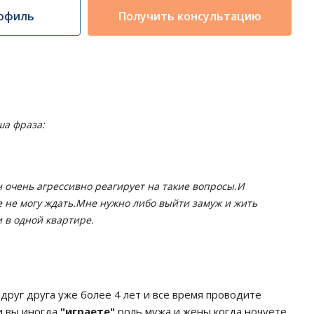
офиль
Получить консультацию
ша фраза:
Он очень агрессивно реагирует на такие вопросы.И
е не могу ждать.Мне нужно либо выйти замуж и жить
 в одной квартире.
 друг друга уже более 4 лет и все время проводите
и вы иногда
"играете"
роль мужа и жены,когда ночуете