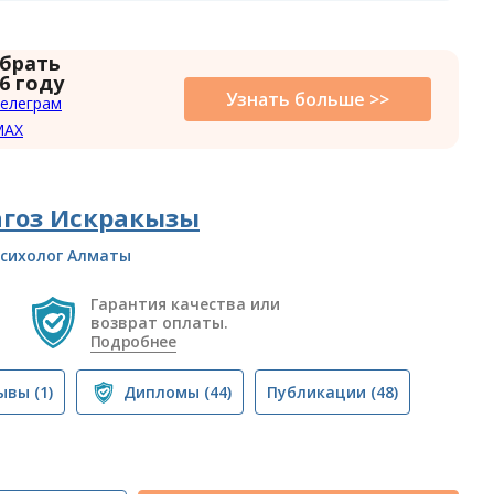
 брать
6 году
Узнать больше >>
елеграм
MAX
агоз Искракызы
сихолог Алматы
Гарантия качества или
возврат оплаты.
Подробнее
ывы
(1)
Дипломы
(44)
Публикации
(48)