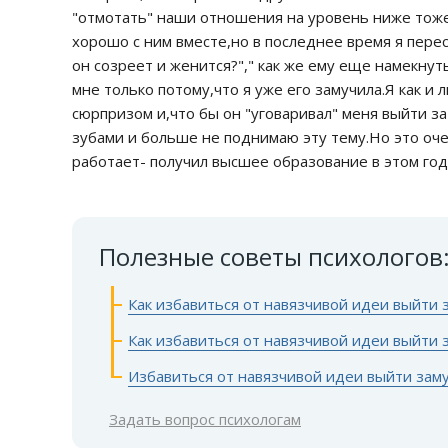
"отмотать" наши отношения на уровень ниже тоже
хорошо с ним вместе,но в последнее время я перес
он созреет и женится?"," как же ему еще намекнуть
мне только потому,что я уже его замучила.Я как и
сюрпризом и,что бы он "уговаривал" меня выйти за
зубами и больше не поднимаю эту тему.Но это оче
работает- получил высшее образование в этом году
Полезные советы психологов
Как избавиться от навязчивой идеи выйти 
Как избавиться от навязчивой идеи выйти 
Избавиться от навязчивой идеи выйти зам
Задать вопрос психологам