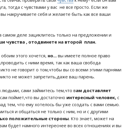
сть сейчас проверить свои
чувства
к нему- если он вам
га, тогда с чувствами у вас не все просто. Если же
 вы накручиваете себя и желаете быть как все ваши
а самом деле зациклитесь только на предложении и
ши чувства , отодвинете на второй план.
 обоим этого хочется,
но...
вы имеете полное право
,проводить с ними время, так как ваша свобода
икто не говорит о том,чтобы вы со всеми этими парнями
никто не может запретить,даже ваш парень.
людьми, сами займитесь тем,что в
ам доставляет
 сам поймет,что вы достаточно
интересный человек,
с
д тем, что ему хотелось бы уже создать с вами семью.
иться и общаться не только с ним, но и с другими
ько положительные стороны
. Кто знает, может на
 вам будет намного интереснее во всех отношениях и вы