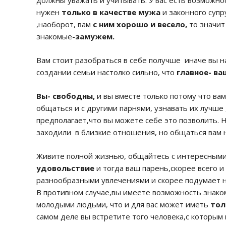
должны уважать и учитывать. У вас есть возможно
нужен
только в качестве мужа
и законного супру
,наоборот, вам
с ним хорошо и весело,
то значит
знакомые
-замужем.
Вам стоит разобраться в себе получше иначе вы н
создании семьи настолко сильно, что
главное- ва
Вы- свободны,
и вы вместе только потому что вам
общаться и с другими парнями, узнавать их лучше 
предполагает,что вы можете себе это позволить. Н
заходили в близкие отношения, но общаться вам 
Живите полной жизнью, общайтесь с интересными 
удовольствие
и тогда ваш парень,скорее всего и
разнообразными увлечениями и скорее подумает на
В противном случае,вы имеете возможность знаком
молодыми людьми, что и для вас может иметь
тол
самом деле вы встретите того человека,с которым