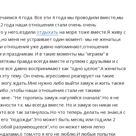
чаемся 4 года. Все эти 4 года мы проводили вместе,мы
2 года наши отношения стали очень очень
то у него,ездили
отдыхать
на море тоже вместе.Я живу с
о,но меня не устраивает один момент- мы не женаты,и
аши отношения уже давно напоминают,отношения
 и праздникам. И в такие моменты мы "играем" в
тя.мы правда всегда вместе и гуляем с друзьями и с
же все давно воспринимают как "одно целое".А жениться
а эту тему. Он очень агрессивно реагирует на такие
е могу ждать.Мне нужно либо выйти замуж и жить также
Либо ,чтобы наши отношения стали не такими
т мне- "Не торопись замуж-нагуляйся сначала".Но я не
жности т.к. мы всегда вместе. Но и замуж он никак не
то все так затянулось.Но что теперь делать не знаю,я с
 его "подожди".Это может быть месяц или год,или 2
о собой разумеющееся",что он может меня легко
андалами,о том,что я его не люблю.И любые попытки