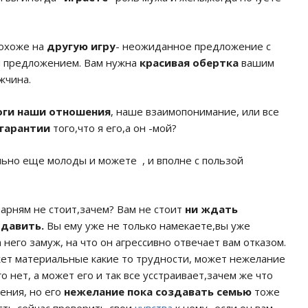
охоже на
другую игру
- неожиданное предложение с
м предложением. Вам нужна
красивая обертка
вашим
жчина.
оги наши отношения
, наше взаимопонимание, или все
 гарантии
того,что я его,а он -мой?
ельно еще молоды и можете , и вполне с пользой
арням не стоит,зачем? Вам не стоит
ни ждать
 давить.
Вы ему уже не только намекаете,вы уже
 него замуж, на что он агрессивно отвечает вам отказом.
ожет материальные какие то трудности, может нежелание
о нет, а может его и так все усстраивает,зачем же что
ения, но его
нежелание пока создавать семью
тоже