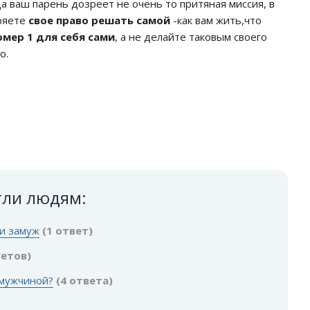
а ваш парень дозреет не очень то притяная миссия, в
еряете
свое право решать самой
-как вам жить,что
мер 1 для себя
сами
, а не делайте таковым своего
о.
гли людям:
ти замуж
(1 ответ)
ветов)
 мужчиной?
(4 ответа)