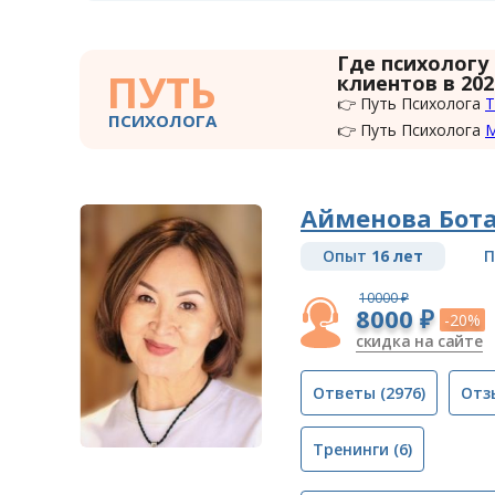
Где психологу
ПУТЬ
клиентов в 202
👉 Путь Психолога
Т
ПСИХОЛОГА
👉 Путь Психолога
Айменова Бот
Опыт
16 лет
П
10000 ₽
8000 ₽
-20%
скидка на сайте
Ответы
(2976)
Отз
Тренинги
(6)