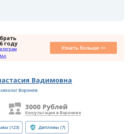
 брать
6 году
Узнать больше >>
елеграм
MAX
настасия Вадимовна
сихолог Воронеж
3000 Рублей
Консультация в Воронеже
ывы
(123)
Дипломы
(7)