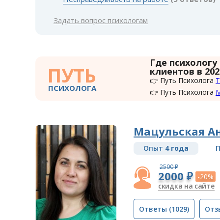
Задать вопрос психологам
Где психологу
ПУТЬ
клиентов в 202
👉 Путь Психолога
Т
ПСИХОЛОГА
👉 Путь Психолога
Мацульская А
Опыт
4 года
П
2500 ₽
2000 ₽
-20%
скидка на сайте
Ответы
(1029)
Отз