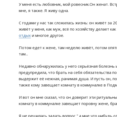
У меня есть любовник, мой ровесник.Он женат. Встр
мне, я также. Я живу одна.
С годами у нас так сложилась жизнь: он живёт за 2
живёт у меня, как муж, всё по хозяйству делает ка
отдых
и многое другое.
Потом едет к жене, там неделю живёт, потом опять
там...
Недавно обнаружилась у него серьёзная болезнь и 
предупредила, что брать на себя обязательства по 
выдержит её нежная, ранимая душа. И пусть он, по
также кому завещает комнату в коммуналке в Подм
И вот он мне сказал, что он доверит эти ритуальн
комнату в коммуналке завещает поровну жене, брат
Я не решилась задать вопрос " а мне что нибудь от