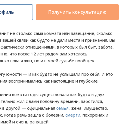
офиль
Получить консультацию
анит не столько сама комната или завещание, сколько
вашей связи как будто не дали места и признания. Вы
 фактически отношениями, в которых был быт, забота,
енно, что после 12 лет рядом вам хотелось
лько пока я жив, но и в моей судьбе вообще».
угу юности — и как будто не услышали про себя. И это
ния воспринимались как настоящие и глубокие.
ния все эти годы существовали как будто в двух
тельно жил с вами половину времени, заботился,
. А в другой — официальная
семья
, жена, имущество,
с, когда речь зашла о болезни,
смерти
, похоронах и
идимой и очень ранящей.