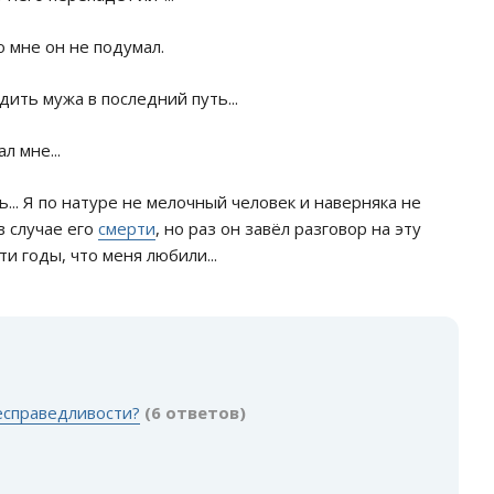
о мне он не подумал.
дить мужа в последний путь...
л мне...
... Я по натуре не мелочный человек и наверняка не
в случае его
смерти
, но раз он завёл разговор на эту
ти годы, что меня любили...
:
несправедливости?
(6 ответов)