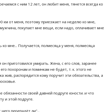
ечаемся с ним 12 лет, он любит меня, тянется всегда ко
00 км от меня, поэтому приезжает на неделю ко мне,
к мужчина, покупает мне вещи, если надо, оплачивает мне
 ко мне... Получается, полмесяца у меня, полмесяца
он приготовился умирать. Жена, с его слов, заранее
его похоронам и поминкам не будет, т. к. этого не
ка жив, распорядится кому поручит эти обязательства, а
осковье.
ые обязанности своей давней подруге юности. и что
у и этой подруге.
 него перепадёт ли"...