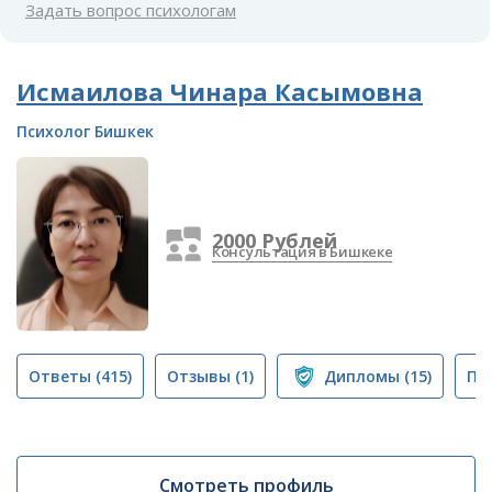
Задать вопрос психологам
Исмаилова Чинара Касымовна
Психолог Бишкек
2000 Рублей
Консультация в Бишкеке
Ответы
(415)
Отзывы
(1)
Дипломы
(15)
Пу
Смотреть профиль