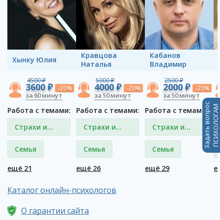
Кравцова
Кабанов
Хынку Юлия
Наталья
Владимир
4500 ₽
5000 ₽
2500 ₽
3600 ₽
4000 ₽
2000 ₽
-20%
-20%
-20%
за 60 минут
за 50 минут
за 50 минут
Задать вопрос
ПСИХОЛОГАМ
Работа с темами:
Работа с темами:
Работа с темами:
Р
Страхи и
Страхи и
Страхи и
фобии
фобии
фобии
Семья
Семья
Семья
ещё 21
ещё 26
ещё 29
е
Каталог онлайн-психологов
О гарантии сайта