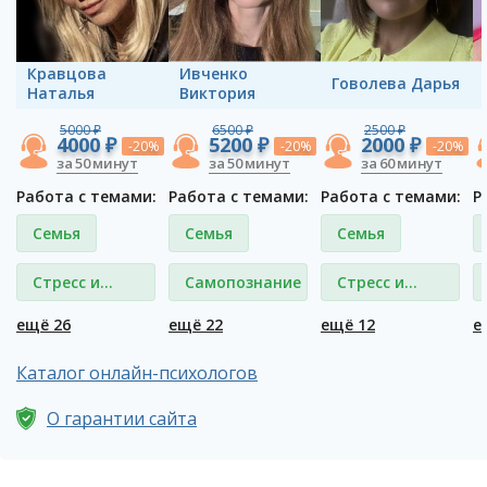
Кравцова
Ивченко
Говолева Дарья
Наталья
Виктория
5000 ₽
6500 ₽
2500 ₽
4000 ₽
5200 ₽
2000 ₽
-20%
-20%
-20%
за 50 минут
за 50 минут
за 60 минут
Работа с темами:
Работа с темами:
Работа с темами:
Р
Семья
Семья
Семья
Стресс и
Самопознание
Стресс и
депрессия
депрессия
ещё 26
ещё 22
ещё 12
е
Каталог онлайн-психологов
О гарантии сайта