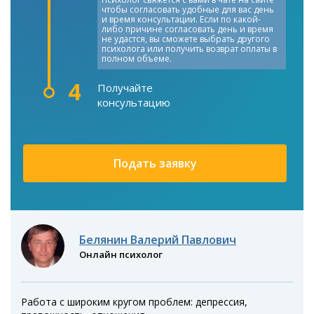
чтобы согласовать удобные для вас день
и время консультации. Если по какой-
либо причине согласовать день и время
не удастся, вы сможете выбрать другого
психолога или получить возврат оплаты в
полном объеме.
4
Получайте
консультацию
Подать заявку
Белянин Валерий Павлович
Онлайн психолог
Работа с широким кругом проблем: депрессия,