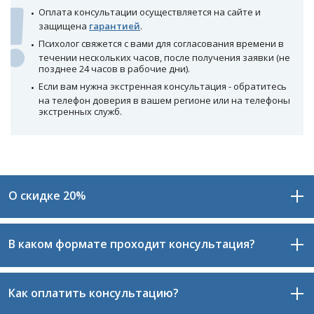
Оплата консультации осуществляется на сайте и
защищена
гарантией
.
Психолог свяжется с вами для согласования времени в
течении нескольких часов, после получения заявки (не
позднее 24 часов в рабочие дни).
Если вам нужна экстренная консультация - обратитесь
на телефон доверия в вашем регионе или на телефоны
экстренных служб.
О скидке 20%
В каком формате проходит консультация?
При записи через сайт вы получаете скидку 20% на
первую консультацию.
Также вы получаете гарантию от сайта: если
Как оплатить консультацию?
Консультация проходит в формате видео-общения,
психолог вам не подойдёт, вы сможете выбрать
который считается одним из самых результативных