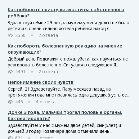
Как побороть приступы злости на собственного
ребёнка?
Здравствуйте!мне 29 лет,за мужем.у меня долго не было
детей и я очень сильно хотела ребёнка.накоц я...
2550
2 ответа
Как побороть болезненную реакцию на мнение
окружающих?
Добрый день!Подскажите пожалуйста, как научиться не
реагировать болезненно..Ситуация в следующем.Я...
4491
2 ответа
Непонимание своих чувств
Сергей, 21.Здравствуйте. Пару месяцев назад на
протяжении года мне нравилась одна девушка(пусть ее...
445
4 ответа
Дочке 3 года. Мальчки трогал половые органы.
Как реагировать?
Здравствуйте! У нас с мужем двое детей, сын(5лет) и
дочь(ей 3 года)!Позавчера дома отмечали день...
621
1 ответ