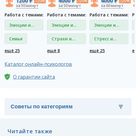
1200 ₽
4000 ₽
4000 ₽
-20%
-20%
-20%
за 50 минут
за 50 минут
за 60 минут
Работа с темами:
Работа с темами:
Работа с темами:
Р
Эмоции и
Эмоции и
Эмоции и
чувства
чувства
чувства
Семья
Страхи и
Стресс и
фобии
депрессия
ещё 25
ещё 8
ещё 25
е
Каталог онлайн-психологов
О гарантии сайта
Читайте также