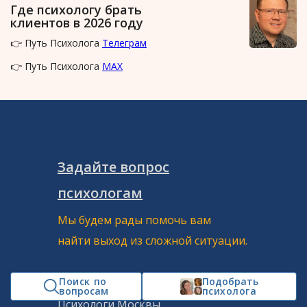
Где психологу брать
клиентов в 2026 году
👉 Путь Психолога
Телеграм
👉 Путь Психолога
MAX
Задайте вопрос
психологам
Мы будем рады помочь вам
найти выход из сложной ситуации.
Россия
Поиск по
Подобрать
вопросам
психолога
Психологи Москвы