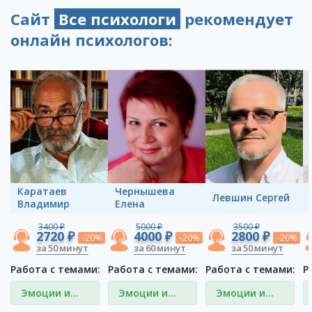
Сайт
Все психологи
рекомендует
онлайн психологов:
Каратаев
Чернышева
Левшин Сергей
Владимир
Елена
3400 ₽
5000 ₽
3500 ₽
2720 ₽
4000 ₽
2800 ₽
-20%
-20%
-20%
за 50 минут
за 60 минут
за 50 минут
Работа с темами:
Работа с темами:
Работа с темами:
Р
Эмоции и
Эмоции и
Эмоции и
чувства
чувства
чувства