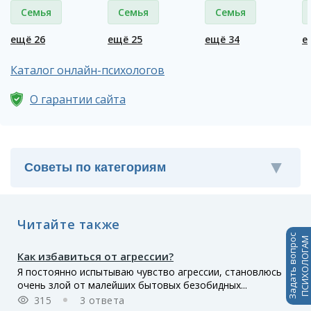
Семья
Семья
Семья
ещё 26
ещё 25
ещё 34
е
Каталог онлайн-психологов
О гарантии сайта
Читайте также
Задать вопрос
ПСИХОЛОГАМ
Как избавиться от агрессии?
Я постоянно испытываю чувство агрессии, становлюсь
очень злой от малейших бытовых безобидных...
315
3 ответа