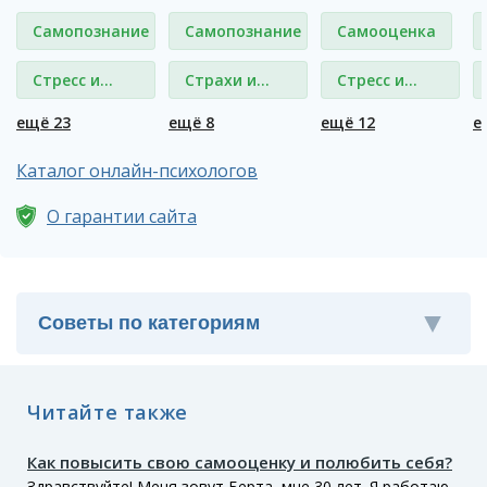
Самопознание
Самопознание
Самооценка
Стресс и
Страхи и
Стресс и
депрессия
фобии
депрессия
ещё 23
ещё 8
ещё 12
е
Каталог онлайн-психологов
О гарантии сайта
Читайте также
Как повысить свою самооценку и полюбить себя?
Здравствуйте! Меня зовут Берта, мне 30 лет. Я работаю