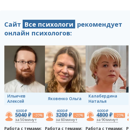
Сайт
Все психологи
рекомендует
онлайн психологов:
Ильичев
Калабердина
Яковенко Ольга
Алексей
Наталья
6300 ₽
4000 ₽
6000 ₽
5040 ₽
3200 ₽
4800 ₽
-20%
-20%
-20%
за 50 минут
за 60 минут
за 90 минут
Работа с темами:
Работа с темами:
Работа с темами:
Р