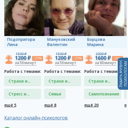
Подопригора
Мануковский
Борцова
Лина
Валентин
Марина
1500 ₽
1500 ₽
2000 ₽
1200 ₽
1200 ₽
1600 ₽
-20%
-20%
-20%
Задать вопрос
за 50 минут
за 50 минут
за 60 минут
ПСИХОЛОГАМ
Работа с темами:
Работа с темами:
Работа с темами:
Р
Страхи и
Страхи и
Страхи и
фобии
фобии
фобии
Стресс и
Семья
Самопознание
депрессия
ещё 5
ещё 8
ещё 20
е
Каталог онлайн-психологов