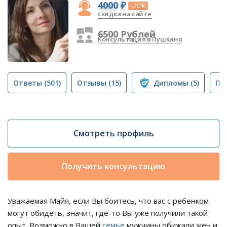
4000 ₽
-20%
скидка на сайте
6500 Рублей
Консультация в Пушкино
Ответы
(501)
Отзывы
(15)
Дипломы
(5)
Пу
Смотреть профиль
Получить консультацию
Уважаемая Майя, если Вы боитесь, что вас с ребёнком
могут обидеть, значит, где-то Вы уже получили такой
опыт. Возможно в Вашей
семье
мужчины обижали жен и