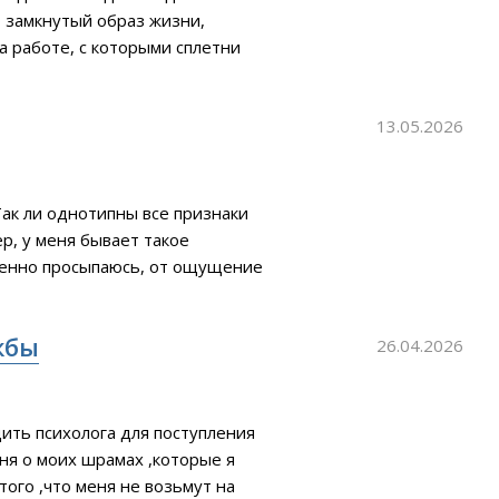
о замкнутый образ жизни,
на работе, с которыми сплетни
ообще я по натуре
ыло сложно общаться и мое
13.05.2026
ак ли однотипны все признаки
р, у меня бывает такое
ценно просыпаюсь, от ощущение
ем это может происходить почти
емно. Идентифицировать, кого я
жбы
26.04.2026
ить психолога для поступления
ня о моих шрамах ,которые я
того ,что меня не возьмут на