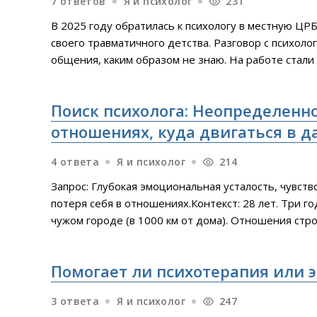
7 ответов
Я и психолог
231
В 2025 году обратилась к психологу в местную ЦРБ
своего травматичного детства. Разговор с психоло
общения, каким образом не знаю. На работе стали
за спиной. А к моей матери, стали подходить люди 
спрашивать - почему дочка такая неблагодарная, м
Поиск психолога: Неопределеннос
начале
отношениях, куда двигаться в 
4 ответа
Я и психолог
214
Запрос: Глубокая эмоциональная усталость, чувств
потеря себя в отношениях.Контекст: 28 лет. Три г
чужом городе (в 1000 км от дома). Отношения стро
закрытости, моём чувстве долга и финансовой зави
карманные деньги парня называемые "зарплата жены
Помогает ли психотерапия или э
выбирала ни
3 ответа
Я и психолог
247