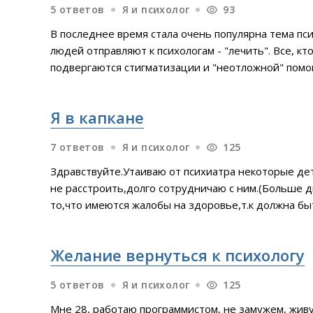
5 ответов
Я и психолог
93
В последнее время стала очень популярна тема пс
людей отправляют к психологам - "лечить". Все, к
подвергаются стигматизации и "неотложной" помо
работе с коллегой. Если кто-то что-то высказывал
неудобное, и даже запретное - сразу к психологу. 
Я в капкане
7 ответов
Я и психолог
125
Здравствуйте.Утаиваю от психиатра некоторые дет
не расстроить,долго сотрудничаю с ним.(Больше д
то,что имеются жалобы на здоровье,т.к должна бы
происходит? это перенос?И можно ли это проработ
или лучше сменить врача? По глупости я рассказала
Желание вернуться к психологу
планировала совершить от него
5 ответов
Я и психолог
125
Мне 28, работаю программистом, не замужем, живу