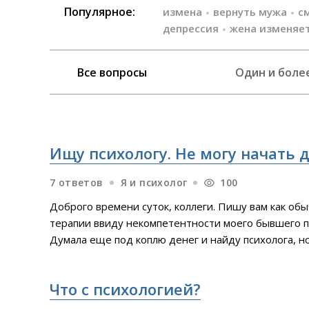
Популярное:
измена
вернуть мужа
с
депрессия
жена изменяе
Все вопросы
Один и боле
Ищу психологу. Не могу начать 
7 ответов
Я и психолог
100
Доброго времени суток, коллеги. Пишу вам как обы
терапии ввиду некомпетентности моего бывшего пс
Думала еще под коплю денег и найду психолога, но 
психолог, высшее образование. Проблема: не могу
нет, апатии нет, диагнозов тоже нет. Есть огромн
Что с психологией?
которое блокируется