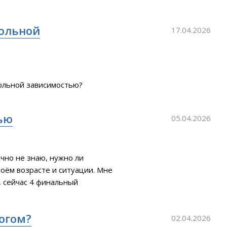
 к суи*иду или подобному
гольной
17.04.2026
гольной зависимостью?
ью
05.04.2026
очно не знаю, нужно ли
оём возрасте и ситуации. Мне
а, сейчас 4 финальный
но продолжительное время у
мо лени это не только
логом?
02.04.2026