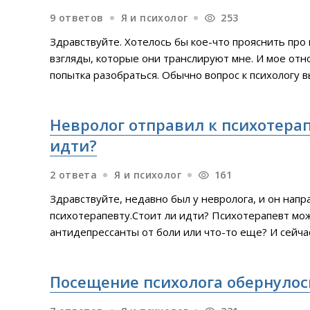
9 ответов
Я и психолог
253
Здравствуйте. Хотелось бы кое-что прояснить про п
взгляды, которые они транслируют мне. И мое отно
попытка разобраться. Обычно вопрос к психологу в
со мной не хорошо, что делать, как понимать." Отв
можем влиять на вашего знакомого, мы можем повли
Невролог отправил к психотерап
идти?
2 ответа
Я и психолог
161
Здравствуйте, недавно был у невролога, и он напр
психотерапевту.Стоит ли идти? Психотерапевт мо
антидепрессанты от боли или что-то еще? И сейчас
пойду в частную клинику и мне выпишут антидепре
поставят?Вроде новый закон называется " Единый 
Посещение психолога обернуло
психиатрическими диагнозами " Который вроде с 1