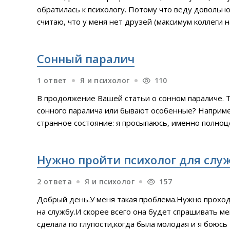
обратилась к психологу. Потому что веду довольн
считаю, что у меня нет друзей (максимум коллеги 
обсуждаем), жизнь ощущается бессмысленной, и в
стеснительный и закрытый человек. Мне всегда б
Сонный паралич
одиночество порой невыносимо, иногда хочется
1 ответ
Я и психолог
110
В продолжение Вашей статьи о сонном параличе. Т
сонного паралича или бывают особенные? Наприме
странное состояние: я просыпаюсь, именно полно
присутствия посторонних существ в комнате, прич
в момент засыпания или в середине ночи, бессист
Нужно пройти психолог для слу
ощущаю, это люди или
2 ответа
Я и психолог
157
Добрый день.У меня такая проблема.Нужно проход
на службу.И скорее всего она будет спрашивать ме
сделала по глупости,когда была молодая и я боюсь 