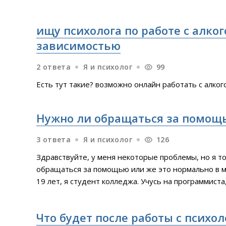
работу,что подумают,что у меня есть наклонности
ищу психолога по работе с алко
зависимостью
2 ответа
Я и психолог
99
Есть тут такие? возможно онлайн работать с алко
Нужно ли обращаться за помощ
3 ответа
Я и психолог
126
Здравствуйте, у меня некоторые проблемы, но я т
обращаться за помощью или же это нормально в м
19 лет, я студент колледжа. Учусь на программист
курс(экзамены, диплом и т.д.). Последнее доволь
меня безумные проблемы с памятью и ленью. Касае
Что будет после работы с психо
проблемы с выполнением учёбы, но и