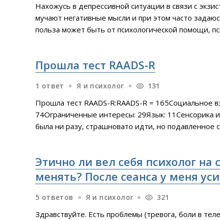
Нахожусь в депрессивной ситуации в связи с экзи
мучают негативные мысли и при этом часто задаюс
польза может быть от психологической помощи, пс
Бесконечное самокопание, рефлексия о прошлом и
так занимаюсь, Или через это на примере мышлен
Прошла тест RAADS-R
признать, что виноват во всех бедах
1 ответ
Я и психолог
131
Прошла тест RAADS-R:RAADS-R = 165Социальное в
74Ограниченные интересы: 29Язык: 11Сенсорика и 
была ни разу, страшновато идти, но подавленное 
беспокоит. Наткнулась и на этот тест, и результа
чат gpt проанализировать результаты, ну и дальше
Этично ли вел себя психолог на 
самоанализа.Можно ли
менять? После сеанса у меня ус
5 ответов
Я и психолог
321
Здравствуйте. Есть проблемы (тревога, боли в теле