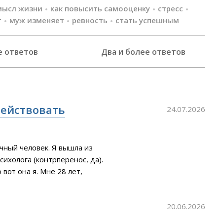
мысл жизни
как повысить самооценку
стресс
т
муж изменяет
ревность
стать успешным
е ответов
Два и более ответов
действовать
24.07.2026
чный человек. Я вышла из
ихолога (контрперенос, да).
вот она я. Мне 28 лет,
 начать действовать. Депрессии
ое желание действовать,
20.06.2026