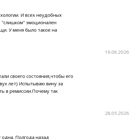
ихологии. И всех неудобных
то "слишком" эмоционален
щи. У меня было такое на
 "непринятое" в нашем обществе,
Сразу
16.06.2026
али своего состояния,чтобы его
вух лет) Испытываю вину за
ть в ремиссии.Почему так
ать с психологом за 3 месяца
 ему(психиатру), что
28.05.2026
 одна. Полгода назад