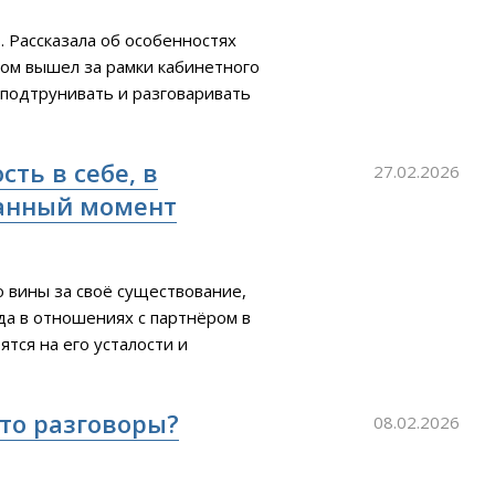
. Рассказала об особенностях
гом вышел за рамки кабинетного
 подтрунивать и разговаривать
на улице и качая головой
аму опозорила, не любит маму. В
ть в себе, в
27.02.2026
данный момент
о вины за своё существование,
ода в отношениях с партнёром в
ятся на его усталости и
симости (15К в месяц
"). Чувствую себя в клетке: не
то разговоры?
08.02.2026