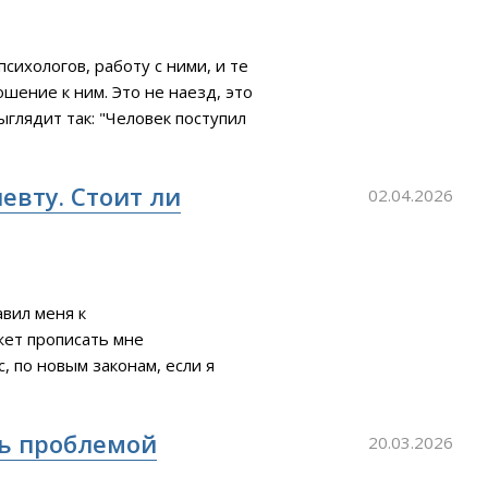
сихологов, работу с ними, и те
шение к ним. Это не наезд, это
ыглядит так: "Человек поступил
ет же выглядит так: "Мы не
ять на вас. Это у вас
евту. Стоит ли
02.04.2026
авил меня к
жет прописать мне
, по новым законам, если я
ссанты, меня на учёт не
реестр пациентов с
сь проблемой
20.03.2026
 марта