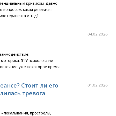
стенциальным кризисом. Давно
ь вопросом: какая реальная
ихотерапевта и т. д?
 возможном будущем, чем я и
ия обывателя я должен
04.02.2026
заимодействие:
моторика: 51У психолога не
состояние уже некоторое время
ты какие-то не очень.Попросила
 он составил и вопросы для
сеансе? Стоит ли его
01.02.2026
илилась тревога
 - покалывания, прострелы,