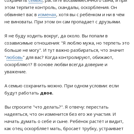
сохранить
семью
, растите восьмимесячного сына, и при
этом терпите контроль, скандалы, оскорбления. Он
обвиняет вас в
изменах
, хотя вы с ребёнком и ни в чём
не виноваты. При этом он сам пропадает с друзьями.
Я не буду ходить вокруг, да около. Вы попали в
созависимые отношения: "Я люблю мужа, но терпеть это
больше не могу". И тут важно разбираться, что значит
"
любовь
" для вас? Когда контролируют, обижают,
оскорбляют? В основе любви всегда доверие и
уважение.
А семью сохранить можно. При одном условии: если
будут работать
двое.
Вы спросите "что делать?". Я отвечу: перестать
надеяться, что он изменится без его же участия. И
начать думать о себе и сыне. Ребёнок растёт и видит,
как отец оскорбляет мать, бросает трубку, устраивает