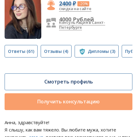
2400 ₽
-20%
скидка на сайте
4000 Рублей
Консультация в Санкт-
Петербурге
Ответы
(61)
Отзывы
(4)
Дипломы
(3)
Публ
Смотреть профиль
Получить консультацию
Анна, здравствуйте!
Я слышу, как вам тяжело. Вы любите мужа, хотите