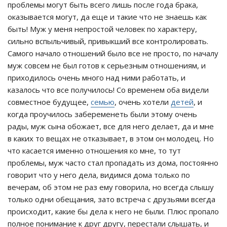
проблемы могут быть всего лишь после года брака,
оказывается могут, да еще и такие что не знаешь как
быть! Муж у меня непростой человек по характеру,
сильно вспыльчивый, привыкший все контролировать.
Самого начало отношений было все не просто, по началу
муж совсем не был готов к серьезным отношениям, и
приходилось очень много над ними работать, и
казалось что все получилось! Со временем оба видели
совместное будущее,
семью
, очень хотели
детей
, и
когда проучилось забеременеть были этому очень
рады, муж сына обожает, все для него делает, да и мне
в каких то вещах не отказывает, в этом он молодец. Но
что касается именно отношения ко мне, то тут
проблемы, муж часто стал пропадать из дома, постоянно
говорит что у него дела, видимся дома только по
вечерам, об этом не раз ему говорила, но всегда слышу
только одни обещания, зато встреча с друзьями всегда
происходит, какие бы дела к него не были. Плюс пропало
полное понимание к друг другу, перестали слышать, и