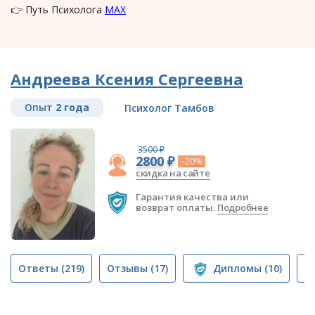
👉 Путь Психолога
MAX
Андреева Ксения Сергеевна
Опыт
2 года
Психолог Тамбов
3500 ₽
2800 ₽
-20%
скидка на сайте
Гарантия качества или
возврат оплаты.
Подробнее
Ответы
(219)
Отзывы
(17)
Дипломы
(10)
П