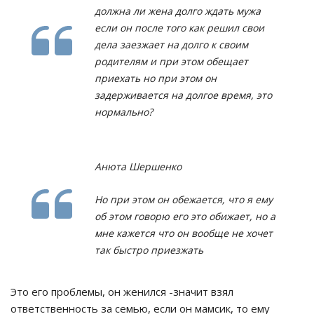
должна ли жена долго ждать мужа
если он после того как решил свои
дела заезжает на долго к своим
родителям и при этом обещает
приехать но при этом он
задерживается на долгое время, это
нормально?
Анюта Шершенко
Но при этом он обежается, что я ему
об этом говорю его это обижает, но а
мне кажется что он вообще не хочет
так быстро приезжать
Это его проблемы, он женился -значит взял
ответственность за семью, если он мамсик, то ему