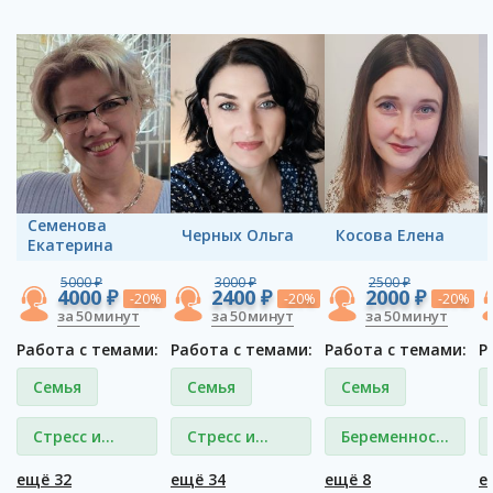
Семенова
Черных Ольга
Косова Елена
Екатерина
5000 ₽
3000 ₽
2500 ₽
4000 ₽
2400 ₽
2000 ₽
-20%
-20%
-20%
за 50 минут
за 50 минут
за 50 минут
Работа с темами:
Работа с темами:
Работа с темами:
Р
Семья
Семья
Семья
Стресс и
Стресс и
Беременность
депрессия
депрессия
и роды
ещё 32
ещё 34
ещё 8
е