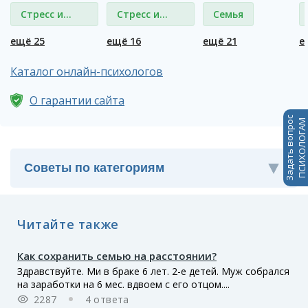
Стресс и
Стресс и
Семья
депрессия
депрессия
ещё 25
ещё 16
ещё 21
е
Каталог онлайн-психологов
О гарантии сайта
Задать вопрос
ПСИХОЛОГАМ
Читайте также
Как сохранить семью на расстоянии?
Здравствуйте. Ми в браке 6 лет. 2-е детей. Муж собрался
на заработки на 6 мес. вдвоем с его отцом....
2287
4 ответа