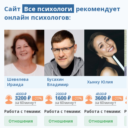
Сайт
Все психологи
рекомендует
онлайн психологов:
Шевелева
Бусахин
Хынку Юлия
Ираида
Владимир
4000 ₽
2000 ₽
4500 ₽
3200 ₽
1600 ₽
3600 ₽
-20%
-20%
-20%
за 60 минут
за 60 минут
за 60 минут
Работа с темами:
Работа с темами:
Работа с темами:
Р
Отношения
Отношения
Отношения