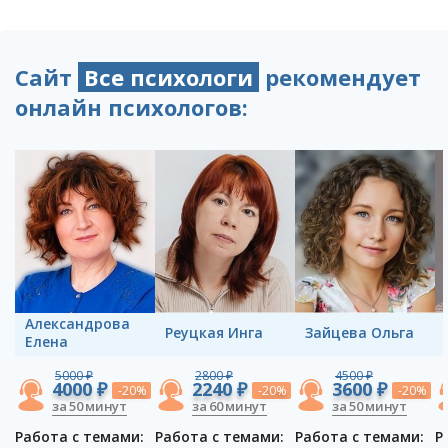
Сайт
Все психологи
рекомендует
онлайн психологов:
Александрова
Реуцкая Инга
Зайцева Ольга
Елена
5000 ₽
2800 ₽
4500 ₽
4000 ₽
2240 ₽
3600 ₽
-20%
-20%
-20%
за 50 минут
за 60 минут
за 50 минут
Работа с темами:
Работа с темами:
Работа с темами:
Р