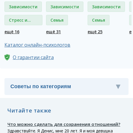
Зависимости
Зависимости
Зависимости
Стресс и
Семья
Семья
депрессия
ещё 16
ещё 31
ещё 25
е
Каталог онлайн-психологов
О гарантии сайта
Читайте также
Что можно сделать для сохранения отношений?
Здравствуйте. Я Денис, мне 20 лет. Я и моя девушка