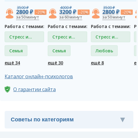
3500 ₽
4000 ₽
3500 ₽
2800 ₽
3200 ₽
2800 ₽
-20%
-20%
-20%
за 50 минут
за 60 минут
за 50 минут
Работа с темами:
Работа с темами:
Работа с темами:
Р
Стресс и
Стресс и
Стресс и
депрессия
депрессия
депрессия
Семья
Семья
Любовь
ещё 34
ещё 30
ещё 8
е
Каталог онлайн-психологов
О гарантии сайта