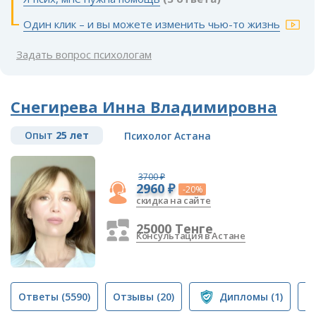
Один клик – и вы можете изменить чью-то жизнь
Задать вопрос психологам
Снегирева Инна Владимировна
Опыт
25 лет
Психолог Астана
3700 ₽
2960 ₽
-20%
скидка на сайте
25000 Тенге
Консультация в Астане
Ответы
(5590)
Отзывы
(20)
Дипломы
(1)
П