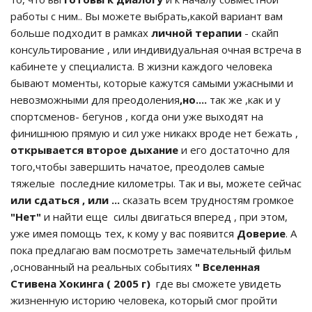
работы с ним.. Вы можете выбрать,какой вариант вам
больше подходит в рамках
личной терапии
- скайп
консультирование , или индивидуальная очная встреча в
кабинете у специалиста. В жизни каждого человека
бывают моменты, которые кажутся самыми ужасными и
невозможными для преодоления
,но....
так же ,как и у
спортсменов- бегунов , когда они уже выходят на
финишнюю прямую и сил уже никакх вроде нет бежать ,
открывается второе дыхание
и его достаточно для
того,чтобы завершить начатое, преодолев самые
тяжелые последние километры. Так и вы, можете сейчас
или сдаться , или ...
сказать всем трудностям громкое
"Нет"
и найти еще силы двигаться вперед , при этом,
уже имея помощь тех, к кому у вас появится
Доверие
. А
пока предлагаю вам посмотреть замечательный фильм
,основанный на реальных событиях
" Вселенная
Стивена Хокинга ( 2005 г)
где вы сможете увидеть
жизненную историю человека, который смог пройти