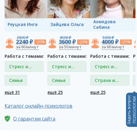
Ахмедова
Реуцкая Инга
Зайцева Ольга
Сабина
2800 ₽
4500 ₽
5000 ₽
2240 ₽
3600 ₽
4000 ₽
-20%
-20%
-20%
за 60 минут
за 50 минут
за 60 минут
Работа с темами:
Работа с темами:
Работа с темами:
Р
Стресс и
Стресс и
Стресс и
депрессия
депрессия
депрессия
Семья
Семья
Страхи и
фобии
ещё 31
ещё 25
ещё 25
е
Задать вопрос
ПСИХОЛОГАМ
Каталог онлайн-психологов
О гарантии сайта