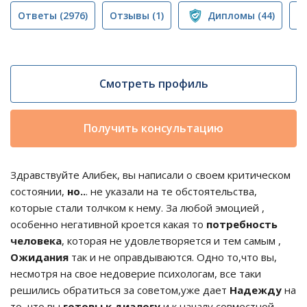
Ответы
(2976)
Отзывы
(1)
Дипломы
(44)
П
Смотреть профиль
Получить консультацию
Здравствуйте Алибек, вы написали о своем критическом
состоянии,
но..
. не указали на те обстоятельства,
которые стали толчком к нему. За любой эмоцией ,
особенно негативной кроется какая то
потребность
человека
, которая не удовлетворяется и тем самым ,
Ожидания
так и не оправдываются. Одно то,что вы,
несмотря на свое недоверие психологам, все таки
решились обратиться за советом,уже дает
Надежду
на
то, что вы
готовы к диалогу
и к началу совместной