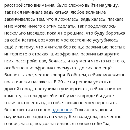
расстройство внимания, было сложно выйти на улицу,
так как я начинала задыхаться, любое волнение
заканчивалось тем, что я ложилась, задыхалась, плакала
и не могла ничего с этим сделать. Так продолжалось
несколько месяцев, пока я не решила, что буду бороться
за себя. Кстати, возможно моё состояние усугубилось
ещё и потому, что я читала без конца различные посты в
интернете о страхах, шизофрении, различных других
псих. расстройствах, боялась, что у меня что-то из этого,
особенно шизофрения почему-то.. до сих пор ещё
бывает такое, честно говоря. В общем, сейчас моя жизнь
практически налажена. В 20 лет я решила уехать в
другой город, поступила в университет, сейчас снимаю
комнату, нашла друзей и всё у меня вроде бы даже
отлично, но есть одно но!.. я никак не могу перестать
беспокоиться о своем
здоровье
. Только недавно я
научилась выходить на улицу без валидола, но, честно
говоря, часто, подсознательно, я говорю себе "аа,