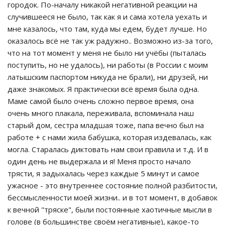
городок. По-началу никакой негативной реакции на
случившееся не было, так как я и сама хотела уехать и
мне казалось, что там, куда мы едем, будет лучше. Но
оказалось всё не так уж радужно.. Возможно из-за того,
что на тот момент у меня не было ни учёбы (пыталась
поступить, но не удалось), ни работы (в России с моим
латышским паспортом никуда не брали), ни друзей, ни
даже знакомых. Я практически всё время была одна.
Маме самой было очень сложно первое время, она
очень много плакала, переживала, вспоминала наш
старый дом, сестра младшая тоже, папа вечно был на
работе + с нами жила бабушка, которая издевалась, как
могла. Старалась диктовать нам свои правила и т.д. И в
один день не выдержала и я! Меня просто начало
трясти, я задыхалась через каждые 5 минут и самое
ужасное - это внутреннее состояние полной разбитости,
бессмысленности моей жизни.. и в тот момент, в добавок
к вечной "тряске", были постоянные хаотичные мысли в
голове (в большинстве своём негативные), какое-то