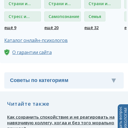
Страхи и
Страхи и
Страхи и
фобии
фобии
фобии
Стресс и
Самопознание
Семья
депрессия
ещё 9
ещё 20
ещё 32
е
Каталог онлайн-психологов
О гарантии сайта
Читайте также
Задать вопрос
ПСИХОЛОГАМ
Как сохранить спокойствие и не реагировать на
навязчивую коллегу, когда и без того морально