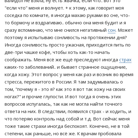
валидол не взяла, ну есть жвачка, если что.. вот это
"если что" меня и волнует. + к этому, как говорит моя
соседка по комнате, я иногда махаю руками во сне, что-
то бормочу и вздрагиваю.. обычно она меня будит и я
сразу вспоминаю, что мне снился негативный
сон
. Может
поэтому я испытываю сонливость на протяжении дня?
Иногда сонливость просто ужасная, приходится пить по
две-три чашке кофе, чтобы хоть как-то начать
соображать. Меня всё же ещё преследуют иногда
страх
каких-то заболеваний.. и бывает странное ощущение,
когда хожу. Этот вопрос у меня как раз и возник во время
стресса, пережитого в России. Я там задумывалась о
том, "почему я - это я? как это я вот так хожу на своих
ногах?" и прочие глупости. И вот тогда я очень этих
вопросов испугалась, так как не могла найти точного
ответа на них. В следствии, появился страх - и ходить, и
что потеряю контроль над собой и т.д. Вот сейчас меня
тоже такие страхи иногда беспокоят. Конечно, не в той
степени, как раньше, но всё же. К врачам пробовала