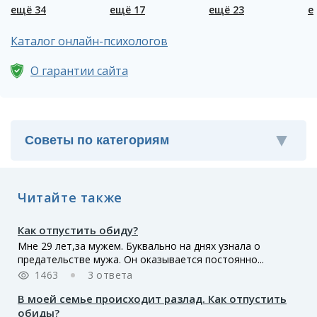
ещё 34
ещё 17
ещё 23
е
Каталог онлайн-психологов
О гарантии сайта
Читайте также
Как отпустить обиду?
Мне 29 лет,за мужем. Буквально на днях узнала о
предательстве мужа. Он оказывается постоянно...
1463
3 ответа
В моей семье происходит разлад. Как отпустить
обиды?