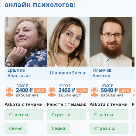
онлайн психологов:
Ершова
Ильичев
Шаповал Елена
Анастасия
Алексей
3000 ₽
3000 ₽
6300 ₽
2400 ₽
2400 ₽
5040 ₽
-20%
-20%
-20%
за 50 минут
за 50 минут
за 50 минут
Работа с темами:
Работа с темами:
Работа с темами:
Р
Стресс и
Стресс и
Стресс и
депрессия
депрессия
депрессия
Семья
Семья
Страхи и
фобии