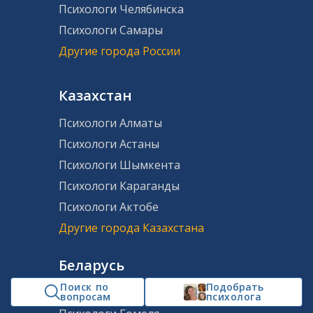
Психологи Челябинска
Психологи Самары
Другие города России
Казахстан
Психологи Алматы
Психологи Астаны
Психологи Шымкента
Психологи Караганды
Психологи Актобе
Другие города Казахстана
Беларусь
Поиск по
Подобрать
Психологи Минска
вопросам
психолога