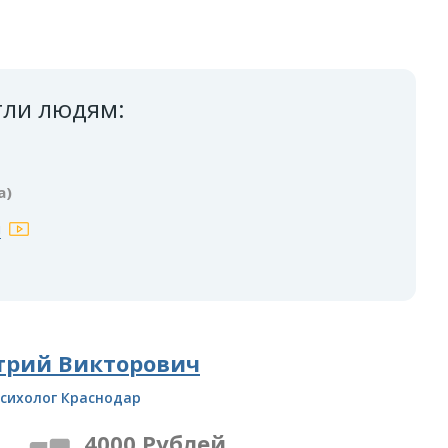
гли людям:
а)
ы
трий Викторович
сихолог Краснодар
4000 Рублей