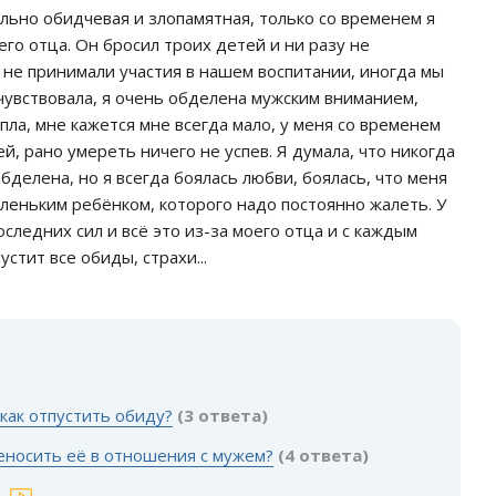
ильно обидчевая и злопамятная, только со временем я
его отца. Он бросил троих детей и ни разу не
 не принимали участия в нашем воспитании, иногда мы
 чувствовала, я очень обделена мужским вниманием,
ла, мне кажется мне всегда мало, у меня со временем
ей, рано умереть ничего не успев. Я думала, что никогда
делена, но я всегда боялась любви, боялась, что меня
маленьким ребёнком, которого надо постоянно жалеть. У
оследних сил и всё это из-за моего отца и с каждым
стит все обиды, страхи...
:
как отпустить обиду?
(3 ответа)
реносить её в отношения с мужем?
(4 ответа)
ы