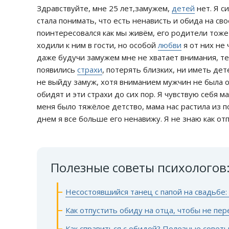
Здравствуйте, мне 25 лет,замужем,
детей
нет. Я с
стала понимать, что есть ненависть и обида на сво
поинтересовался как мы живём, его родители тоже
ходили к ним в гости, но особой
любви
я от них не
даже будучи замужем мне не хватает внимания, теп
появились
страхи
, потерять близких, ни иметь дет
не выйду замуж, хотя вниманием мужчин не была об
обидят и эти страхи до сих пор. Я чувствую себя 
меня было тяжёлое детство, мама нас растила из п
днем я все больше его ненавижу. Я не знаю как отпу
Полезные советы психологов
Несостоявшийся танец с папой на свадьбе: 
Как отпустить обиду на отца, чтобы не пе
Как справиться с обидой? Полезные совет