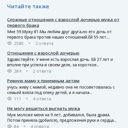
Читайте также
Сложные отношения с взрослой дочерью мужа от
первого брака
Мне 59.Мужу 81.Мы любим друг друга,но его дочь от
первого брака против наших отношений.Ей 55 лет....
2580
2 ответа
Отношения с взрослой дочерью
Здравствуйте. У меня есть взрослая дочь. Ей 27 лет и
вполне при успела в своем деле, за короткое...
284
2 ответа
Ревную маму к приемным детям
учусь живу с мамой, недавно она не посоветовалась с
семьей взяла под опеку детей, и я начала...
111
4 ответа
Не могу решиться выгнать мужа
Муж моложе меня на 9 лет, добивался, была драма.
Потом приняла (добился), предложения руки и сердца...
84
4 ответа