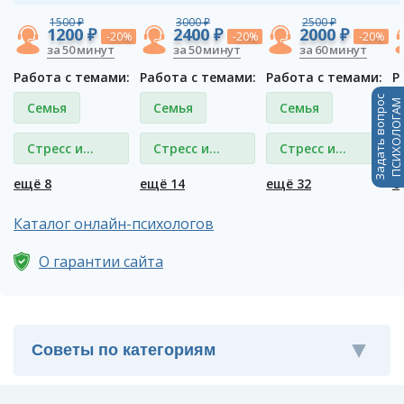
1500 ₽
3000 ₽
2500 ₽
1200 ₽
2400 ₽
2000 ₽
-20%
-20%
-20%
за 50 минут
за 50 минут
за 60 минут
Работа с темами:
Работа с темами:
Работа с темами:
Р
Задать вопрос
ПСИХОЛОГАМ
Семья
Семья
Семья
Стресс и
Стресс и
Стресс и
депрессия
депрессия
депрессия
ещё 8
ещё 14
ещё 32
е
Каталог онлайн-психологов
О гарантии сайта