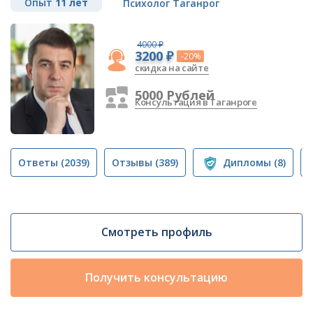
Опыт
11 лет
Психолог Таганрог
4000 ₽
3200 ₽
-20%
скидка на сайте
5000 Рублей
Консультация в Таганроге
Ответы
(2039)
Отзывы
(389)
Дипломы
(8)
Смотреть профиль
Получить консультацию