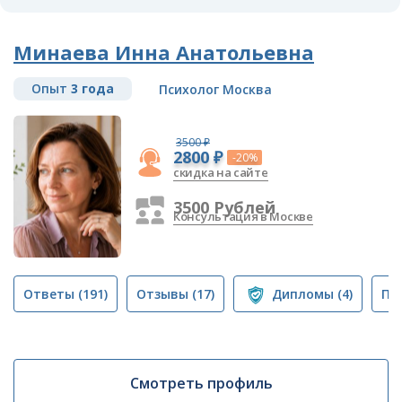
Минаева Инна Анатольевна
Опыт
3 года
Психолог Москва
3500 ₽
2800 ₽
-20%
скидка на сайте
3500 Рублей
Консультация в Москве
Ответы
(191)
Отзывы
(17)
Дипломы
(4)
Пу
Смотреть профиль