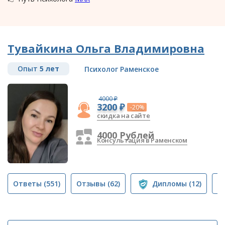
Тувайкина Ольга Владимировна
Опыт
5 лет
Психолог Раменское
4000 ₽
3200 ₽
-20%
скидка на сайте
4000 Рублей
Консультация в Раменском
Ответы
(551)
Отзывы
(62)
Дипломы
(12)
П