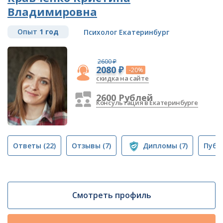
Владимировна
Опыт
1 год
Психолог Екатеринбург
2600 ₽
2080 ₽
-20%
скидка на сайте
2600 Рублей
Консультация в Екатеринбурге
Ответы
(22)
Отзывы
(7)
Дипломы
(7)
Публ
Смотреть профиль