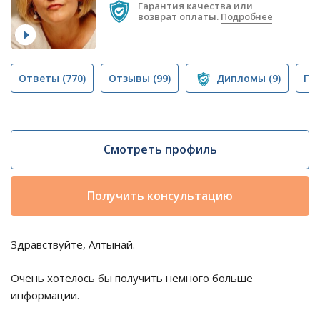
Гарантия качества или
возврат оплаты.
Подробнее
Ответы
(770)
Отзывы
(99)
Дипломы
(9)
Пу
Смотреть профиль
Получить консультацию
Здравствуйте, Алтынай.
Очень хотелось бы получить немного больше
информации.