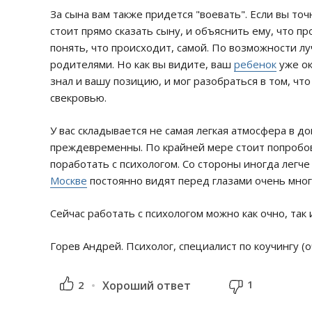
За сына вам также придется "воевать". Если вы точ
стоит прямо сказать сыну, и объяснить ему, что п
понять, что происходит, самой. По возможности л
родителями. Но как вы видите, ваш
ребенок
уже ок
знал и вашу позицию, и мог разобраться в том, ч
свекровью.
У вас складывается не самая легкая атмосфера в д
преждевременны. По крайней мере стоит попробова
поработать с психологом. Со стороны иногда легче
Москве
постоянно видят перед глазами очень мно
Сейчас работать с психологом можно как очно, та
Горев Андрей. Психолог, специалист по коучингу (о
1
2
Хороший ответ