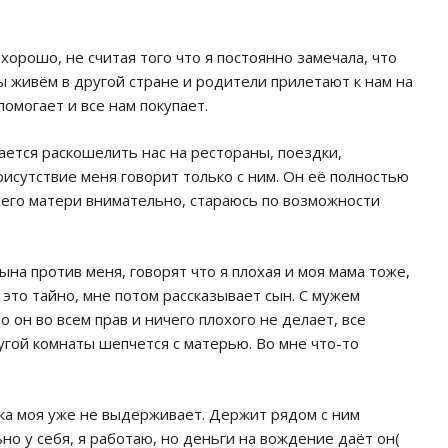
 хорошо, не считая того что я постоянно замечала, что
ы живём в другой стране и родители прилетают к нам на
помогает и все нам покупает.
тается раскошелить нас на рестораны, поездки,
рисутствие меня говорит только с ним. Он её полностью
 его матери внимательно, стараюсь по возможности
на против меня, говорят что я плохая и моя мама тоже,
это тайно, мне потом рассказывает сын. С мужем
 он во всем прав и ничего плохого не делает, все
угой комнаты шепчется с матерью. Во мне что-то
ика моя уже не выдерживает. Держит рядом с ним
но у себя, я работаю, но деньги на вождение даёт он(