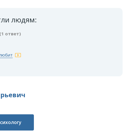
гли людям:
(1 ответ)
 любит
Юрьевич
психологу