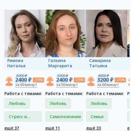
Римова
Галкина
Самарина
Наталья
Маргарита
Татьяна
3000 ₽
3000 ₽
4000 ₽
2400 ₽
2400 ₽
3200 ₽
-20%
-20%
-20%
за 60 минут
за 50 минут
за 60 минут
Работа с темами:
Работа с темами:
Работа с темами:
Р
Любовь
Любовь
Любовь
Стресс и
Самопознание
Семья
депрессия
ещё 37
ещё 11
ещё 33
е