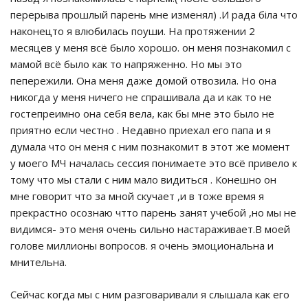
перерыва прошлый парень мне изменял) .И рада біла что
наконецто я влюбилась поуши. На протяжении 2
месяцев у меня всё было хорошо. он меня познакомил с
мамой всё было как то напряженно. Но мы это
пепережили. Она меня даже домой отвозила. Но она
никогда у меня ничего не спрашивала да и как то не
гостепреимно она себя вела, как бы мне это было не
приятно если честно . Недавно приехал его папа и я
думала что он меня с ним познакомит в этот же момент
у моего МЧ началась сессия понимаете это всё привело к
тому что мы стали с ним мало видиться . Конешно он
мне говорит что за мной скучает ,и в тоже время я
прекрастно осознаю чтто парень занят учебой ,но мы не
видимся- это меня очень сильно настараживает.В моей
голове миллионы вопросов. я очень эмоциональна и
мнительна.
Сейчас когда мы с ним разговаривали я слышала как его