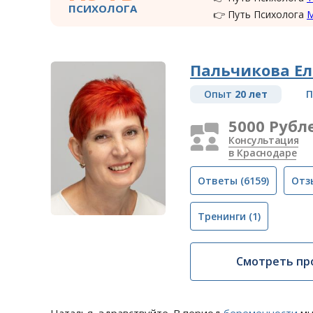
ПСИХОЛОГА
👉 Путь Психолога
Пальчикова Ел
Опыт
20 лет
П
5000 Рубл
Консультация
в Краснодаре
Ответы
(6159)
Отз
Тренинги
(1)
Смотреть пр