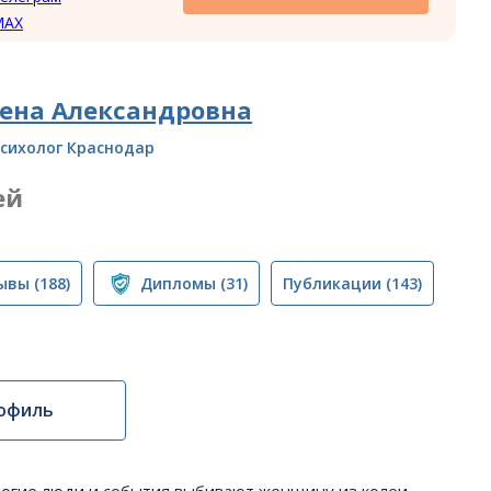
MAX
ена Александровна
сихолог Краснодар
ей
ывы
(188)
Дипломы
(31)
Публикации
(143)
офиль