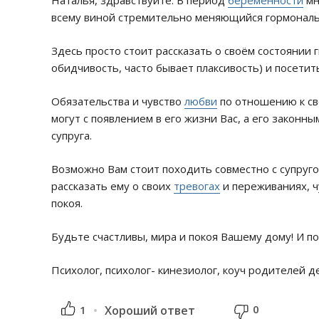
Наталья, здравствуйте. В период
беременности
мн
всему виной стремительно меняющийся гормонал
Здесь просто стоит рассказать о своём состоянии
обидчивость, часто бывает плаксивость) и посетит
Обязательства и чувство
любви
по отношению к св
могут с появлением в его жизни Вас, а его законн
супруга.
Возможно Вам стоит походить совместно с супруго
рассказать ему о своих
тревогах
и переживаниях, ч
покоя.
Будьте счастливы, мира и покоя Вашему дому! И 
Психолог, психолог- кинезиолог, коуч родителей д
0
1
Хороший ответ