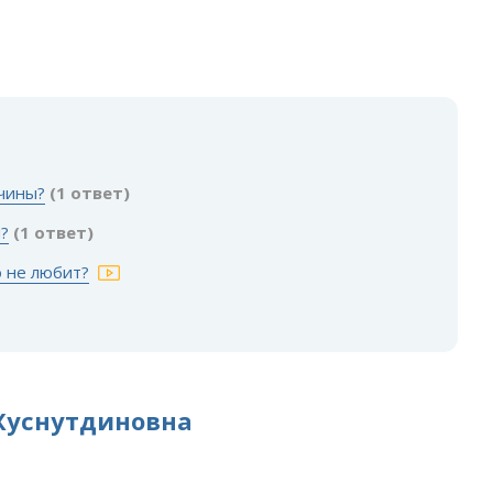
чины?
(1 ответ)
?
(1 ответ)
о не любит?
Хуснутдиновна