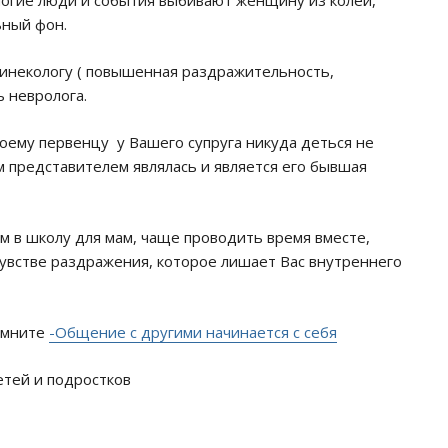
огие люди и события выбивают женщину из колеи,
ьный фон.
 гинекологу ( повышенная раздражительность,
ь невролога.
оему первенцу у Вашего супруга никуда деться не
ым представителем являлась и является его бывшая
м в школу для мам, чаще проводить время вместе,
увстве раздражения, которое лишает Вас внутреннего
помните
-Общение с другими начинается с себя
етей и подростков