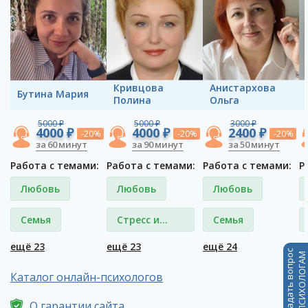
Кривцова
Анистархова
Бутина Мария
Полина
Ольга
5000 ₽
5000 ₽
3000 ₽
4000 ₽
4000 ₽
2400 ₽
-20%
-20%
-20%
за 60 минут
за 90 минут
за 50 минут
Работа с темами:
Работа с темами:
Работа с темами:
Р
Любовь
Любовь
Любовь
Семья
Стресс и
Семья
депрессия
ещё 23
ещё 23
ещё 24
е
Задать вопрос
ПСИХОЛОГАМ
Каталог онлайн-психологов
О гарантии сайта