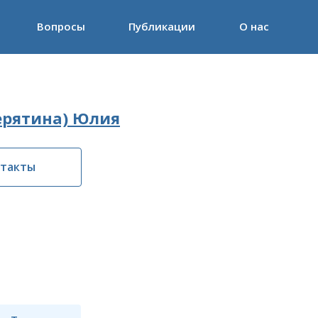
Вопросы
Публикации
О нас
ерятина) Юлия
нтакты