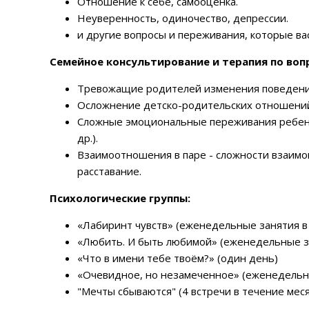
Отношение к себе, самооценка.
Неуверенность, одиночество, депрессии.
и другие вопросы и переживания, которые ва
Семейное консультирование и терапия по воп
Тревожащие родителей изменения поведени
Осложнение детско-родительских отношений
Сложные эмоциональные переживания ребенка
др.).
Взаимоотношения в паре - сложности взаимо
расставание.
Психологические группы:
«Лабиринт чувств» (еженедельные занятия в
«Любить. И быть любимой» (еженедельные за
«Что в имени тебе твоём?» (один день)
«Очевидное, но незамеченное» (еженедельны
"Мечты сбываются" (4 встречи в течение меся