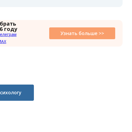
 брать
6 году
Узнать больше >>
елеграм
MAX
психологу