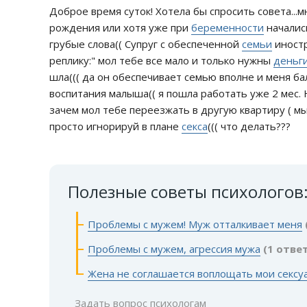
Доброе время суток! Хотела бы спросить совета...м
рождения или хотя уже при
беременности
начались
грубые слова(( Супруг с обеспеченной
семьи
иностр
реплику:" мол тебе все мало и только нужны
деньг
шла((( да он обеспечивает семью вполне и меня ба
воспитания малыша(( я пошла работать уже 2 мес. 
зачем мол тебе переезжать в другую квартиру ( мы 
просто игнорируй в плане
секса
((( что делать???
Полезные советы психологов
Проблемы с мужем! Муж отталкивает меня
Проблемы с мужем, агрессия мужа
(1 отве
Жена не соглашается воплощать мои сексу
Задать вопрос психологам