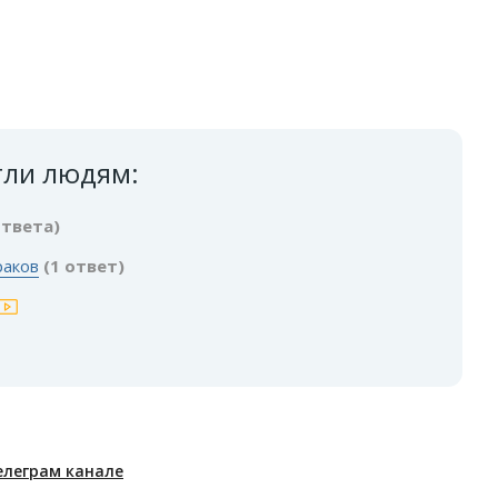
гли людям:
ответа)
раков
(1 ответ)
елеграм канале