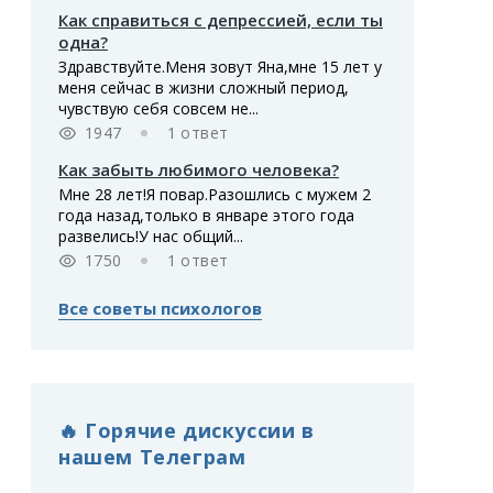
Как справиться с депрессией, если ты
одна?
Здравствуйте.Меня зовут Яна,мне 15 лет у
меня сейчас в жизни сложный период,
чувствую себя совсем не...
1947
1 ответ
Как забыть любимого человека?
Мне 28 лет!Я повар.Разошлись с мужем 2
года назад,только в январе этого года
развелись!У нас общий...
1750
1 ответ
Все советы психологов
🔥 Горячие дискуссии в
нашем Телеграм