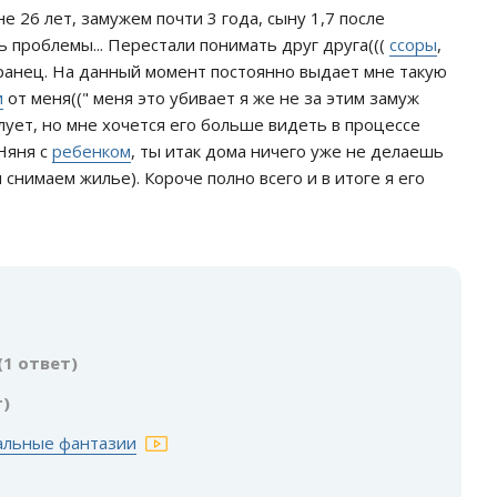
не 26 лет, замужем почти 3 года, сыну 1,7 после
 проблемы... Перестали понимать друг друга(((
ссоры
,
анец. На данный момент постоянно выдает мне такую
и
от меня((" меня это убивает я же не за этим замуж
лует, но мне хочется его больше видеть в процессе
Няня с
ребенком
, ты итак дома ничего уже не делаешь
снимаем жилье). Короче полно всего и в итоге я его
:
(1 ответ)
т)
альные фантазии