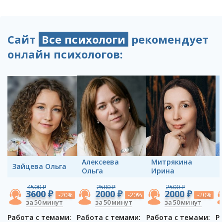
Сайт
Все психологи
рекомендует
онлайн психологов:
Алексеева
Митрякина
Зайцева Ольга
Ольга
Ирина
4500 ₽
2500 ₽
2500 ₽
3600 ₽
2000 ₽
2000 ₽
-20%
-20%
-20%
за 50 минут
за 50 минут
за 50 минут
Работа с темами:
Работа с темами:
Работа с темами:
Р