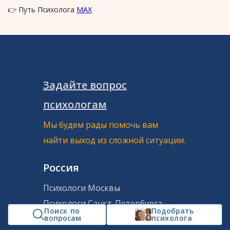
👉 Путь Психолога
MAX
Задайте вопрос
психологам
Мы будем рады помочь вам
найти выход из сложной ситуации.
Россия
Психологи Москвы
Психологи Санкт-Петербурга
Поиск по
Подобрать
Психологи Новосибирска
вопросам
психолога