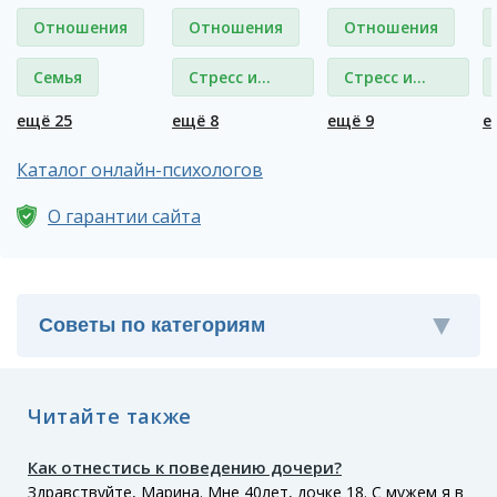
Отношения
Отношения
Отношения
Семья
Стресс и
Стресс и
депрессия
депрессия
ещё 25
ещё 8
ещё 9
е
Каталог онлайн-психологов
О гарантии сайта
Читайте также
Как отнестись к поведению дочери?
Здравствуйте, Марина. Мне 40лет, дочке 18. С мужем я в