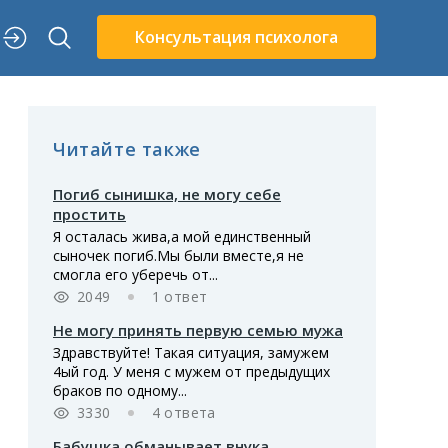
Консультация психолога
Читайте также
Погиб сынишка, не могу себе
простить
Я осталась жива,а мой единственный
сыночек погиб.Мы были вместе,я не
смогла его уберечь от...
2049
1 ответ
Не могу принять первую семью мужа
Здравствуйте! Такая ситуация, замужем
4ый год. У меня с мужем от предыдущих
браков по одному...
3330
4 ответа
Бабушка обманывает внука