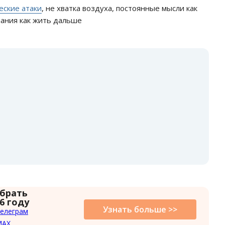
еские атаки
, не хватка воздуха, постоянные мысли как
мания как жить дальше
:
 брать
6 году
Узнать больше >>
елеграм
MAX