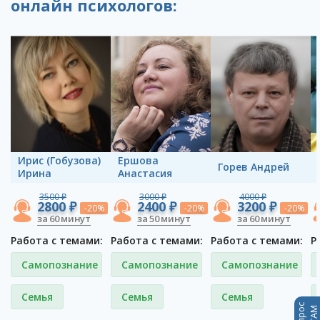
онлайн психологов:
Ирис (Гобузова)
Ершова
Горев Андрей
Ирина
Анастасия
3500 ₽
3000 ₽
4000 ₽
2800 ₽
2400 ₽
3200 ₽
-20%
-20%
-20%
за 60 минут
за 50 минут
за 60 минут
Работа с темами:
Работа с темами:
Работа с темами:
Р
Самопознание
Самопознание
Самопознание
Семья
Семья
Семья