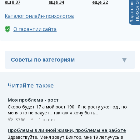
Задать вопрос
ПСИХОЛОГАМ
ещё 37
ещё 34
ещё 22
е
Каталог онлайн-психологов
О гарантии сайта
Читайте также
Моя проблема - рост
Скоро будет 17 а мой рост 190 . Я не росту уже год , но
меня это не радует , так как я хочу быть...
3766
1 ответ
Проблемы в личной жизни, проблемы на работе
Здравствуйте. Меня зовут Виктор, мне 19 лет.учусь в