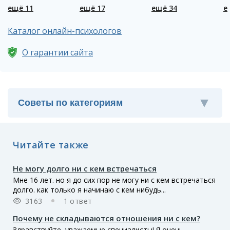
ещё 11
ещё 17
ещё 34
е
Каталог онлайн-психологов
О гарантии сайта
Читайте также
Не могу долго ни с кем встречаться
Мне 16 лет. но я до сих пор не могу ни с кем встречаться
долго. как только я начинаю с кем нибудь...
3163
1 ответ
Почему не складываются отношения ни с кем?
Здравствуйте, уважаемые специалисты! Я очень