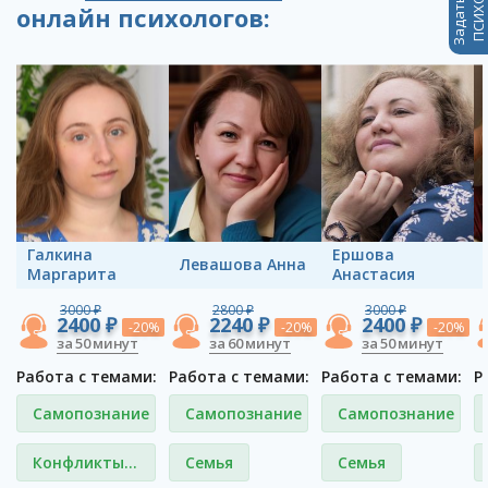
онлайн психологов:
Галкина
Ершова
Левашова Анна
Маргарита
Анастасия
3000 ₽
2800 ₽
3000 ₽
2400 ₽
2240 ₽
2400 ₽
-20%
-20%
-20%
за 50 минут
за 60 минут
за 50 минут
Работа с темами:
Работа с темами:
Работа с темами:
Р
Самопознание
Самопознание
Самопознание
Конфликты
Семья
Семья
на работе