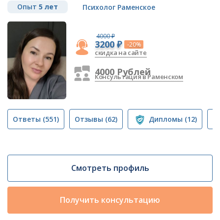
Опыт
5 лет
Психолог Раменское
4000 ₽
3200 ₽
-20%
скидка на сайте
4000 Рублей
Консультация в Раменском
Ответы
(551)
Отзывы
(62)
Дипломы
(12)
П
Смотреть профиль
Получить консультацию