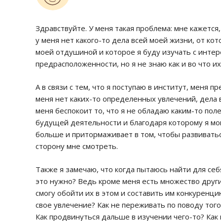
Здравствуйте. У меня такая проблема: мне кажется,
у меня нет какого-то дела всей моей жизни, от ко
моей отдушиной и которое я буду изучать с интере
предрасположенности, но я не знаю как и во что их
А в связи с тем, что я поступаю в институт, меня п
меня нет каких-то определенных увлечений, дела в
меня беспокоит то, что я не обладаю каким-то по
будущей деятельности и благодаря которому я мог
больше и притормаживает в том, чтобы развиваться
сторону мне смотреть.
Также я замечаю, что когда пытаюсь найти для себ
это нужно? Ведь кроме меня есть множество други
смогу обойти их в этом и составить им конкуренци
свое увлечение? Как не переживать по поводу тог
Как продвинуться дальше в изучении чего-то? Как 