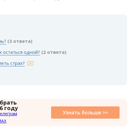
:
нь?
(3 ответа)
х остаться одной?
(2 ответа)
леть страх?
 брать
6 году
Узнать больше >>
елеграм
MAX