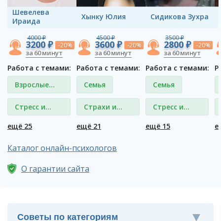
Шевелева
Хынку Юлия
Сидикова Зухра
Ираида
4000 ₽
4500 ₽
3500 ₽
3200 ₽
3600 ₽
2800 ₽
-20%
-20%
-20%
за 60 минут
за 60 минут
за 60 минут
Работа с темами:
Работа с темами:
Работа с темами:
Р
Взрослые
Семья
Семья
дети и
Стресс и
Страхи и
Стресс и
родители
депрессия
фобии
депрессия
ещё 25
ещё 21
ещё 15
е
Каталог онлайн-психологов
О гарантии сайта